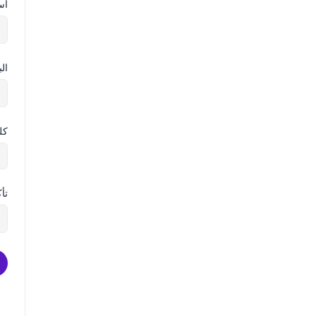
اس
ال
كل
تأ