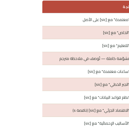
لجة
مدة" مع [sic] على الأصل
الخاص" مع [sic]
لتعليم" مع [sic]
مشوّهة كاملة — تُوصف في ملاحظة مترجم
"ساعات معتمدة" مع [sic]
الجبر الخطي" مع [sic]
نظم قواعد البيانات" مع [sic]
اقتصاد الجزئي" مع [sic] (ناقصة s)
الأساليب الإحصائية" مع [sic]