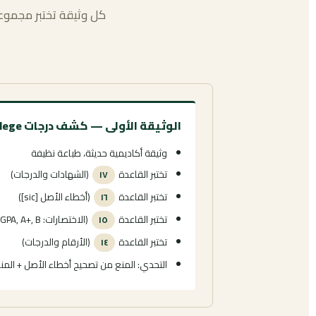
كل وثيقة تختبر مجموعة
الوثيقة الأولى — كشف درجات Someplace College
وثيقة أكاديمية حديثة، طباعة نظيفة
تختبر القاعدة
(الشهادات والدرجات)
١٧
تختبر القاعدة
(أخطاء الأصل [sic])
١٦
تختبر القاعدة
(الاختصارات: GPA, A+, B-)
١٥
تختبر القاعدة
(الأرقام والدرجات)
١٤
التحدي: المنع من تصحيح أخطاء الأصل + الم