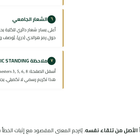
الشعار الجامعي
٦
حول رمز هرالدي (درع). يُوصف ول
ملاحظة ACADEMIC STANDING
٧
أسفل الصفحة:
esters 3, 5, 6, 8
هذا تكريم رسمي لا تكميلي، يجب
 الأصل من تلقاء نفسه
. يُترجم المعنى المقصود مع إثبات الخطأ في 