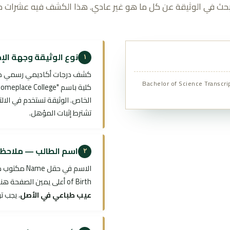
بحث في الوثيقة عن كل ما هو غير عادي. هذا الكشف فيه عشرات م
نوع الوثيقة وجهة الإص
١
Bachelor of Science Transcr
الخاص. الوثيقة تستخدم في الالت
تشترط إثبات المؤهل.
اسم الطالب — ملاحظة
٢
الاسم في حقل Name مكتوب صحيحاً:
of Birth أعلى يمين الصفحة هناك ما يبدو نسخاً مختلطاً:
عيب طباعي في الأصل
، يجب ت