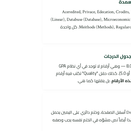
تعمدة
Aceredited, Privace, Edecation, Crodits,
(Linear), Databuse (Database), Microeconomic 
. كل واحدة
Meithods (Methods), Regularo
جدول الدرجات
"Term GPA" يصل إلى 5.0، 5.3، 8.0 — وهي أرقام لا توجد في أي نظام GPA
معروف (الحد الأقصى عادة 4.0 أو 5.0). كذلك حقل "Quality" تكتب فيه أرقام
ه الأرقام
، بل ينقلها كما هي.
أسفل الصفحة، وختم دائري على اليمين يحمل
Dr
rinad CRCCI" — وهذا أيضاً نص مشوّه في الختم نفسه يجب وصفه