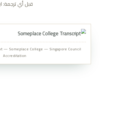
قبل أي ترجمة: ا
ipt — Someplace College — Singapore Council
Accreditation