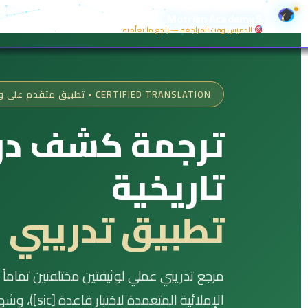
Motrjim Academy S
الخميس وقت المراجعة — راجع ما تعلّمته
CERTIFIED TRANSLATION • تطبيق متقدم على وثيقتين
ترجمة كشف در
تاريخية
تطبيق تدريبي مزد
مرجع تدريبي عملي لوثيقتين مختلفتين تماما