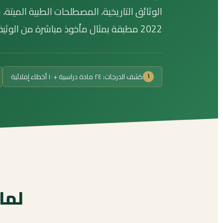
2022 مطبقة بمثال مأخوذ مباشرة من الوثيقتين، مع نموذجَي ترجمة كاملين.
كشف الدرجات: ٢٤ مادة دراسية + ١٠ أخطاء إملائية
١
لما