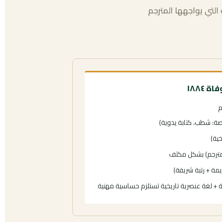
التي يواجهها المترجم
 ١٨٨٤
م
ة: شطب، كتابة يدوية)
خية)
مترجم) بشكل مكثف
ديمة + رتبة شريفة)
+ لغة عنصرية تاريخية تستلزم حساسية مهنية