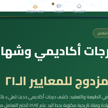
الرئيسية
الدورات
اعرف حقوقك
جات أكاديمي وشهاد
وج للمعايير الـ٢١
ً في الطبيعة والتعقيد: كشف درجات أكاديمي حديث (مليء بال
الإملائية المتعمدة لاختبار قاعدة [sic])، وشهادة وفاة تاريخية مكتوبة بخط اليد عام ١٨٨٤ (تختبر الت