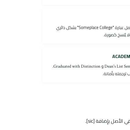
أعلى يسار: شعار دائري للكلية يحمل عبارة "Someplace College" بشكل دائري
ا يُنسخ كصورة.
و
.
Graduated with Distinction
Dean's List Sem
 ترجمته بأمانة.
الأصل بإضافة [sic].