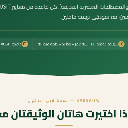
الوثائق التاريخية، المصطلحات الطبية الميتة، والمصطلحات العنصرية القديمة). ك
شهادة الوفاة: ١٢٤ سنة عمر + خط يد + كلمة عنصرية
قاعدة AUSIT مطبقة
٢١
٢
OVERVIEW — لمحة قبل الدخول
ذا اختيرت هاتان الوثيقتان معا