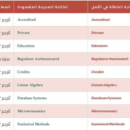
ابة الخاطئة في الأصل
الكتابة الصحيحة المقصودة
المعا
تُترجم "معت
Accredited
Aceredited
تُترجم "
Private
Privace
تُترجم "ل
Education
Edecation
عبارة 
Regulator Authenticated
Regularor Aucttented
تُترجم 
Credits
Crodits
تُترجم "
Linear Algebra
Linent Algebra
تُترجم "
Database Systems
Databuse Systems
تُترجم "ال
Microeconomics
Microeconomic
تُترجم "
Statistical Methods
Statistical-Meithods