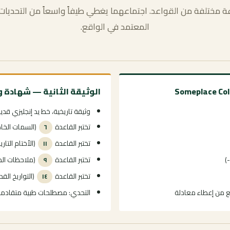
 مختلفة من القواعد. اجتماعهما يغطي طيفاً واسعاً من التحديات 
المعتمد في الواقع.
الوثيقة الثانية — شهادة وفاة
وثيقة تاريخية، خط يد إنجليزي قدي
تختبر القاعدة
(السمات الخاص
٦
تختبر القاعدة
(الأختام التاري
١١
تختبر القاعدة
(ملاحظات ال
٩
تختبر القاعدة
(التواريخ الق
١٤
نع من إعطاء معادلة
التحدي: مصطلحات طبية متقادمة 