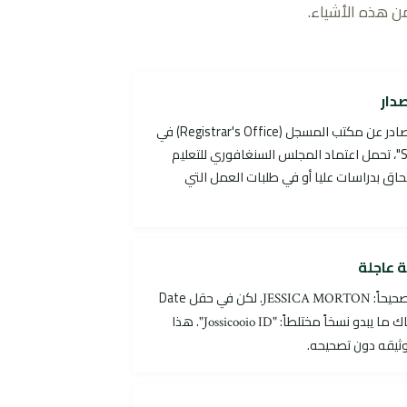
ن هذه الأشياء.
دار
كشف درجات أكاديمي رسمي صادر عن مكتب المسجل (Registrar's Office) في
كلية باسم "Someplace College"، تحمل اعتماد المجلس السنغافوري للتعليم
حاق بدراسات عليا أو في طلبات العمل التي
 عاجلة
. لكن في حقل Date
JESSICA MORTON
. هذا
"Jossicooio ID"
وثيقه دون تصحيحه.