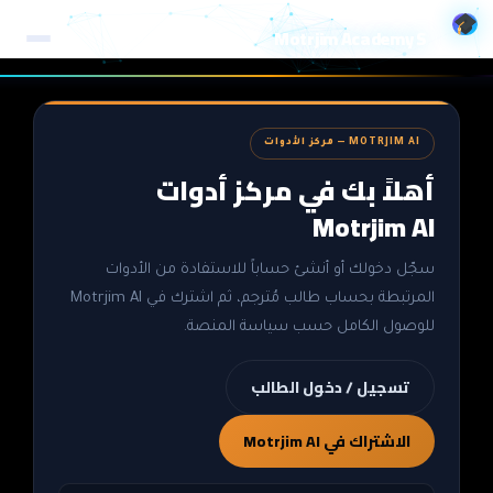
خطي
Motrjim Academy S
لى
لمحتوى
MOTRJIM AI — مركز الأدوات
أهلاً بك في مركز أدوات
Motrjim AI
سجّل دخولك أو أنشئ حساباً للاستفادة من الأدوات
المرتبطة بحساب طالب مُترجم، ثم اشترك في Motrjim AI
للوصول الكامل حسب سياسة المنصة.
تسجيل / دخول الطالب
الاشتراك في Motrjim AI