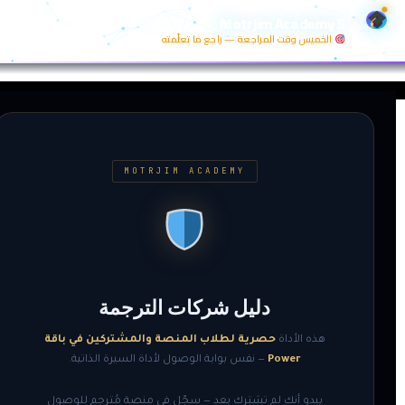
خطي
Motrjim Academy S
لى
الخميس وقت المراجعة — راجع ما تعلّمته
لمحتوى
MOTRJIM ACADEMY
دليل شركات الترجمة
هذه الأداة
حصرية لطلاب المنصة والمشتركين في باقة
Power
— نفس بوابة الوصول لأداة السيرة الذاتية.
يبدو أنك لم تشترك بعد — سجّل في منصة مُترجم للوصول