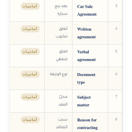
Car Sale
3
أساسيات
عقد بيع
Agreement
سيارة
Written
4
أساسيات
اتفاق
agreement
مكتوب
Verbal
5
أساسيات
اتفاق
agreement
شفهي
Document
6
أساسيات
نوع الوثيقة
type
Subject
7
أساسيات
محلّ
matter
العقد
Reason for
8
أساسيات
سبب
contracting
التعاقد