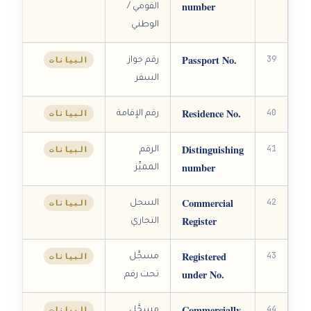
number
القومي /
الوطني
Passport No.
39
البيانات
رقم جواز
السفر
Residence No.
40
البيانات
رقم الإقامة
Distinguishing
41
البيانات
الرقم
number
المميِّز
Commercial
42
البيانات
السجل
Register
التجاري
Registered
43
البيانات
مسجَّل
under No.
تحت رقم
Commercially
44
البيانات
مسجَّل