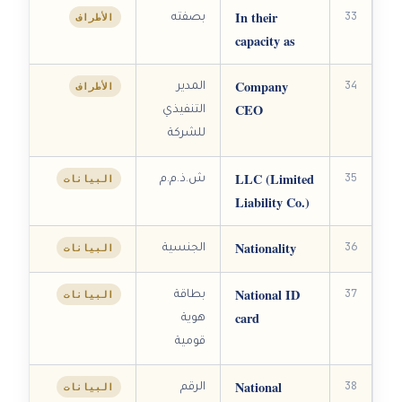
In their
33
الأطراف
بصفته
capacity as
Company
34
الأطراف
المدير
CEO
التنفيذي
للشركة
LLC (Limited
35
البيانات
ش.ذ.م.م
Liability Co.)
Nationality
36
البيانات
الجنسية
National ID
37
البيانات
بطاقة
card
هوية
قومية
National
38
البيانات
الرقم