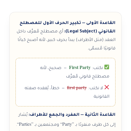
القاعدة الأولى — تكبير الحرف الأول للمصطلح
القانوني (Legal Subject):
أي مصطلح مُعرَّف داخل
العقد (مثل الأطراف) يبدأ بحرف كبير، لأنه أصبح كيانًا
قانونيًا مُسمّى.
First Party
نكتب:
— صحيح، لأنه
مصطلح قانوني مُعرَّف
first party
لا نكتب:
— خطأ، يُفقده صفته
القانونية
القاعدة الثانية — المفرد والجمع للأطراف:
يُشار
“Parties”
“Party”
إلى كل طرف منفردًا بـ
ومجتمعين بـ
.