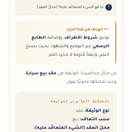
ما هو الشيء المتعاقَد عليه؟ (محلّ العقد)
⟵ الهدف من هذا الجزء
توثيق
شروط الأطراف
، وإضافة
الطابع
الرسمي
عبر التوقيع والشهود، بحيث يصبح
النص وثيقةً مُلزِمة لا مجرد كلام.
في مثال محاضرتنا، الوثيقة هي
عقد بيع سيارة
،
وعند تفكيكها قانونيًا نقول:
التفكيك القانوني للوثيقة
نوع الوثيقة:
عقد
سبب التعاقد:
بيع
محلّ العقد (الشيء المتعاقَد عليه):