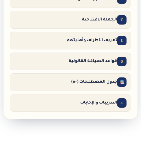
٣
الجملة الافتتاحية
٤
تعريف الأطراف وأهليتهم
٥
قواعد الصياغة القانونية
جدول المصطلحات (٥٠)
✍️
التدريبات والإجابات