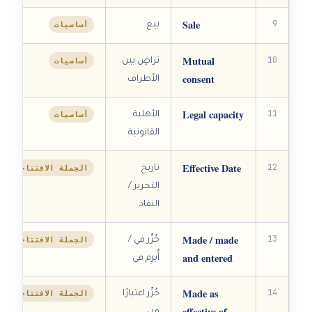
Sale
9
أساسيات
بيع
Mutual
10
أساسيات
تراضٍ بين
consent
الأطراف
Legal capacity
11
أساسيات
الأهلية
القانونية
Effective Date
12
الجملة الافتتاحية
تاريخ
التحرير /
النفاذ
Made / made
13
الجملة الافتتاحية
حُرِّر في /
and entered
أُبرِم في
Made as
14
الجملة الافتتاحية
حُرِّر اعتبارًا
effective of