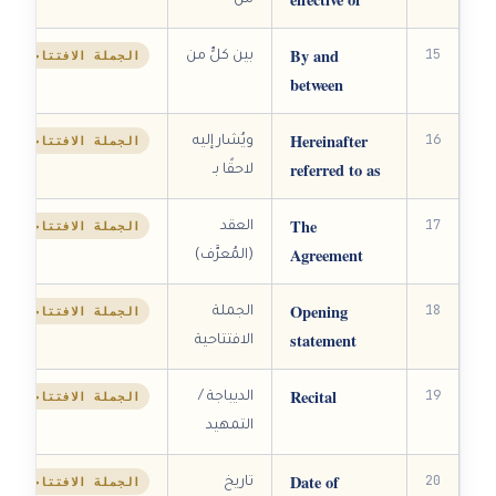
من
By and
15
الجملة الافتتاحية
بين كلٍّ من
between
Hereinafter
16
الجملة الافتتاحية
ويُشار إليه
referred to as
لاحقًا بـ
The
17
الجملة الافتتاحية
العقد
Agreement
(المُعرَّف)
Opening
18
الجملة الافتتاحية
الجملة
statement
الافتتاحية
Recital
19
الجملة الافتتاحية
الديباجة /
التمهيد
Date of
20
الجملة الافتتاحية
تاريخ