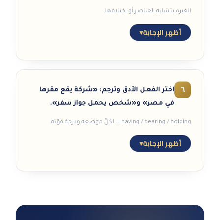
represented in signing by the Company CEO
العبرة بتشابه العناصر أو اختلافها.
in her capacity as such.
أظهر الإجابة
▾
المفردات المفتاحية:
LLC
(ش.ذ.م.م) ·
having its
office at
(يقع مقرها) ·
registered under
Commercial Register No.
(مسجَّلة تجاريًا تحت
✓ الإجابة النموذجية
رقم) ·
in her capacity as
(بصفتها).
الفاصلة ( , ):
تفصل بين عناصر
متشابهة
من
٦
اختر الفعل الأدق وترجم: «شركة
يقع مقرها
نفس النوع (مثل قائمة أسماء، أو قائمة أرقام
في مصر» و«شخص
يحمل
جواز سفر».
تعريفية متجانسة).
having / bearing / holding — لكلٍّ موضعه ودرجة قوّته.
الفاصلة المنقوطة ( ; ):
تفصل بين عناصر
مختلفة
أو وحدات معلوماتية مستقلة (مثل الفصل
أظهر الإجابة
▾
بين بيانات طرف وآخر، أو بين عنوان ورقم سجل).
✓ الإجابة النموذجية
A company having its office in Egypt … | A
person bearing Passport No. …