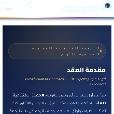
خطي
Motrjim Academy S
لى
لمحتوى
الترجمة القانونية المعتمدة ·
المحاضرة الأولى
مقدمة العقد
Introduction to Contracts — The Opening of a Legal
Agreement
نبدأ من أول لبنة في أي وثيقة قانونية:
الجملة الافتتاحية
للعقد
. هنفهم ما هو العقد، الفرق بينه وبين الاتفاق، كيف
نُعرّف الأطراف ونوثّق أهليتهم، وكيف نُترجم كل ذلك ترجمة