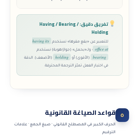
تفريق دقيق: Having / Bearing /
Holding
having its
للتعبير عن «يقع مقرها» نستخدم
office at
؛ ولـ«يحمل» (جواز/هوية) نستخدم
holding
bearing
(الأقوى) أو
(الأضعف). الدقة
في اختيار الفعل تميّز الترجمة المحترفة.
قواعد الصياغة القانونية
٥
الحرف الكبير في المصطلح القانوني · صيغ الجمع · علامات
الترقيم