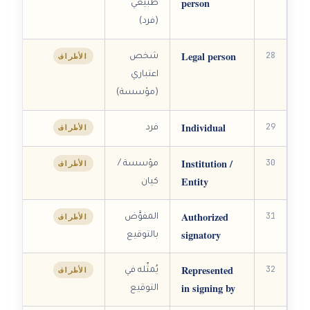
person
طبيعي
(فرد)
Legal person
28
الأطراف
شخص
اعتباري
(مؤسسة)
Individual
29
الأطراف
فرد
Institution /
30
الأطراف
مؤسسة /
Entity
كيان
Authorized
31
الأطراف
المفوَّض
signatory
بالتوقيع
Represented
32
الأطراف
يُمثّله في
in signing by
التوقيع