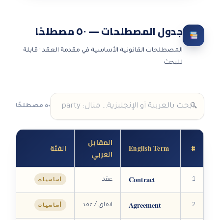
جدول المصطلحات — ٥٠ مصطلحًا
المصطلحات القانونية الأساسية في مقدمة العقد · قابلة
للبحث
٥٠ مصطلحًا
المقابل
#
الفئة
English Term
العربي
Contract
1
أساسيات
عقد
Agreement
2
أساسيات
اتفاق / عقد