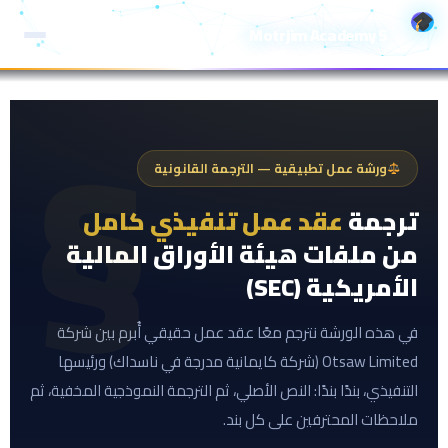
خطي
Motrjim Academy S
لى
لمحتوى
ورشة عمل تطبيقية — الترجمة القانونية
ترجمة
عقد عمل تنفيذي كامل
من ملفات هيئة الأوراق المالية
الأمريكية (SEC)
في هذه الورشة نترجم معًا عقد عمل حقيقي أُبرم بين شركة
Otsaw Limited (شركة كايمانية مدرجة في ناسداك) ورئيسها
التنفيذي، بندًا بندًا: النص الأصلي، ثم الترجمة النموذجية المخفية، ثم
ملاحظات المحترفين على كل بند.