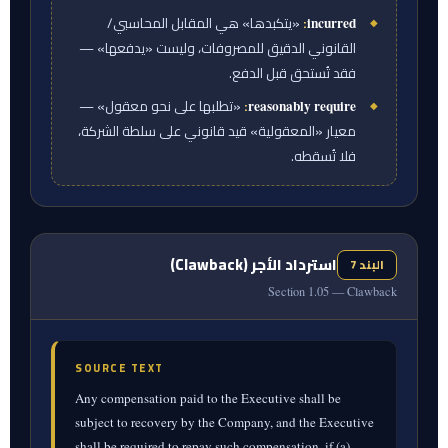
:
«يتكبدها» هي المقابل المحاسبي/
البند 1.04 — مصروفات العمل.
تسدّد الشركة
incurred
القانوني الدقيق للمصروفات، وليست «يدفعها» —
للمدير التنفيذي جميع مصروفات العمل المعقولة
فقد تُستحق قبل الدفع.
والضرورية التي يتكبدها أثناء أدائه مهامه بموجب
:
«تطلبها على نحو معقول» —
reasonably require
هذه الاتفاقية، وذلك عند تقديم كشوف
معيار «المعقولية» قيد قانوني على سلطة الشركة،
المصروفات و/أو الإيصالات و/أو المستندات الثبوتية،
فلا تُسقطه.
أو غير ذلك من المعلومات والوثائق التي قد تطلبها
الشركة على نحو معقول.
استرداد الأجر (Clawback)
البند 7
Section 1.05 — Clawback
SOURCE TEXT
Any compensation paid to the Executive shall be
subject to recovery by the Company, and the Executive
shall be required to repay such compensation, if (a)