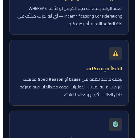
العقد الواحد يجمع لك صيغ الكومن لو الثابتة: WHEREAS
وConsideration وIndemnification — أي أنه تدريب مكثّف على
لغة العقود الأنجلو-أمريكية كلها.
الخطأ فيه مكلف
ترجمة خاطئة لكلمة مثل
Cause
أو
Good Reason
قد تقلب
التزامات مالية بملايين الدولارات؛ فهذه مصطلحات فنية معرَّفة
داخل العقد لا تُترجم بمعناها الشائع.