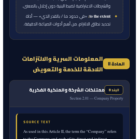
والشرطات الاعتراضية لضبط البنية دون إخلال بالمعنى.
عن إعداد القوائم المالية للشركة. ويتفق الطرفان
:
«في حدود ما / بالقدر الذي» — أداة
to the extent
على ألا تسري التزامات الرد المنصوص عليها في هذا
تحديد نطاق الالتزام، من أهم أدوات الصياغة الدقيقة.
البند 1.05 إلا في حدود ما يوجبه القانون المعمول
به، أو في حدود ما يتقرر أنه زائد من أجر المدير
التنفيذي على المبلغ الذي كان سيؤول إليه بعد الأخذ
في الاعتبار أي إعادة عرض أو تصحيح لأي قوائم
المعلومات السرية والالتزامات
مالية غير دقيقة أو معايير أداء غير دقيقة على نحو
المادة II
اللاحقة للخدمة والتعويض
جوهري.
ممتلكات الشركة والملكية الفكرية
البند 8
Section 2.01 — Company Property
SOURCE TEXT
As used in this Article II, the term the “Company” refers
to the Company and each of its direct and indirect