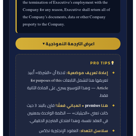
the termination of Executive’s employment with the
Company for any reason, Executive shall return all of
the Company’s documents, data or other Company
property to the Company.
اعرض الترجمة النموذجية
▼
PRO TIPS
ورقة المترجم — الترجمة النموذجية
إعادة تعريف موضعية:
لاحظ أن «الشركة» أُعيد
ممتلكات الشركة.
لأغراض هذه المادة الثانية،
تعريفها هنا لتشمل التابعات
for purposes of this
يُقصد بلفظ «الشركة» الشركةُ وكلُّ شركة من
— وهذا التوسيع يسري على المادة الثانية
Article
شركاتها التابعة المباشرة وغير المباشرة. وتُعدّ جميع
فقط.
المواد المكتوبة والسجلات والبيانات وغيرها من
هنا
= المباني فعلًا!
قارِن بالبند 3 حيث
premises
المستندات المتعلقة بأعمال الشركة أو منتجاتها أو
كانت تعني «الحيثيات» — الكلمة الواحدة بمعنيين
خدماتها، التي يُعدّها المدير التنفيذي أو تكون في
في العقد نفسه، وهذا امتحان المترجم الحقيقي.
حيازته أثناء عمله لدى الشركة، ملكًا للشركة. كما
سلاسل التعداد:
العقود الإنجليزية تكدّس