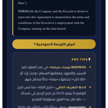
Date”).
WHEREAS, the Company and the Executive desire to
enter into this Agreement to memorialize the terms and
conditions of the Executive’s employment with the
Company starting on the date hereof.
اعرض الترجمة النموذجية
▼
PRO TIPS
ورقة المترجم — الترجمة النموذجية
WHEREAS ليست «بينما»:
في صدر العقود تفيد
وحيث إنّ المدير التنفيذي سيتولى منصب الرئيس
التسبيب والتمهيد، ومقابلها المستقر «وحيث إنّ» أو
التنفيذي للشركة اعتبارًا من تاريخ إدراج الشركة في
«لمّا كان»؛ ترجمتها بـ«بينما» خطأ مبتدئين شهير.
سوق ناسداك للأوراق المالية («تاريخ النفاذ»)؛
لاحظ التعريف الخفي:
«تاريخ النفاذ» هنا ليس تاريخ
التوقيع (5 يونيو 2025) بل تاريخ الإدراج في ناسداك
وحيث إنّ الشركة والمدير التنفيذي يرغبان في إبرام
— دقة نقل هذا الفرق مسؤولية المترجم.
هذه الاتفاقية لتوثيق أحكام وشروط عمل المدير
:
بمعنى «يوثّق/يُثبت كتابةً»، ولا علاقة
التنفيذي لدى الشركة اعتبارًا من تاريخ تحريرها؛
memorialize