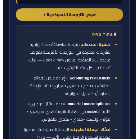
اعرض الترجمة النموذجية
▼
PRO TIPS
ورقة المترجم — الترجمة النموذجية
خلفية المصطلح:
بنود Clawback أصبحت إلزامية
استرداد الأجر.
يخضع أي أجر مدفوع للمدير التنفيذي
للشركات المدرجة في البورصات الأمريكية بموجب
لحق الشركة في الاسترداد، ويلتزم المدير التنفيذي
قاعدة SEC المنفِّذة لقانون Dodd-Frank — لذلك
بردّه، وذلك: (أ) إذا كان هذا الاسترداد والرد واجبًا
تجدها في كل عقد تنفيذي حديث.
بمقتضى القانون المعمول به؛ أو (ب) إذا أُلزمت
:
«إعادة عرض القوائم
accounting restatement
الشركة — سواء في السنة التي دُفع فيها ذلك
المالية» مصطلح محاسبي معياري؛ تجنّب «إعادة
الأجر أو خلال فترة السنوات الثلاث (3) التالية لها —
إصدار» أو «تعديل الميزانية».
بإعداد إعادة عرض محاسبية لقوائمها المالية بسبب
:
«عدم امتثال جوهري» —
material noncompliance
عدم امتثال جوهري من الشركة لأي متطلب من
كلمة
في اللغة القانونية تعني «جوهري/
material
مؤثر»، وليست «مادي» بمعنى ملموس.
متطلبات الإفصاح المالي بموجب قوانين الأوراق
المالية المعمول بها، وكان المدير التنفيذي إما: (1)
فكّك الجملة الطويلة:
الجملة الأصلية تمتد سطورًا
عديدة؛ استخدم الترقيم العربي (أ/ب — 1/2)
مسؤولًا تنفيذيًا مُفصَحًا عنه؛ أو (2) موظفًا مسؤولًا