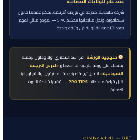
عقد عابر للولايات القضائية
شركة كايمانية، مدرجة في بورصة أمريكية، يحكم عقدها قانون
سنغافورة، وتُحل منازعاتها بتحكيم SIAC — نموذج مثالي لفهم
تعدد الأنظمة القانونية في وثيقة واحدة.
منهجية الورشة:
اقرأ البند الإنجليزي أولًا وحاول ترجمته
بنفسك على ورقة خارجية، ثم اضغط زر
«اعرض الترجمة
النموذجية»
لتقارن ترجمتك بترجمة المحترفين، ولا تتجاوز البند
قبل قراءة ملاحظات
PRO TIPS
— ففيها خلاصة الخبرة
العملية.
ثانيًا — بنك المصطلحات