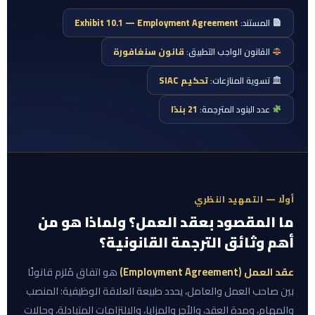
المستند:
Exhibit 10.1 — Employment Agreement
القانون الواجب التطبيق:
قانون سنغافورة
تسوية المنازعات:
تحكيم SIAC
عدد البنود المترجمة:
21 بندًا
أولًا — التمهيد النظري
ما المقصود بعقد العمل؟ ولماذا هو من
أهم وثائق الترجمة القانونية؟
عقد العمل (Employment Agreement)
هو اتفاق مُلزم قانونًا
بين صاحب العمل والعامل، يحدد طبيعة العلاقة الوظيفية: المنصب
والمهام، ومدة العقد، والأجر والمزايا، والالتزامات المتبادلة، وحالات