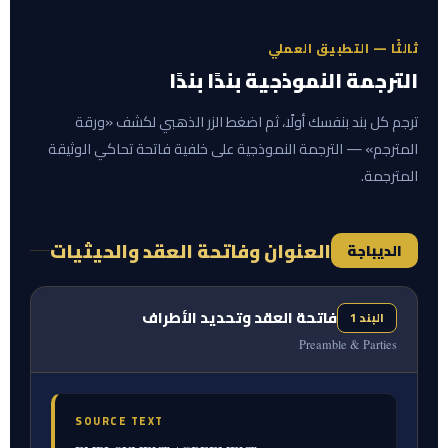
ثالثًا — التطبيق العملي
الترجمة النموذجية بندًا بندًا
ترجم كل بند بنفسك أولًا، ثم اضغط الزر الذهبي لكشف «ورقة
المترجم» — الترجمة النموذجية على خلفية فاتحة تحاكي الوثيقة
المترجمة.
العنوان وفاتحة العقد والحيثيات
الديباجة
فاتحة العقد وتحديد الأطراف
البند 1
Preamble & Parties
SOURCE TEXT