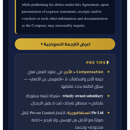
while performing his duties under this Agreement, upon
presentation of expense statements, receipts and/or
vouchers or such other information and documentation
as the Company may reasonably require.
اعرض الترجمة النموذجية
▼
PRO TIPS
ورقة المترجم — الترجمة النموذجية
Compensation = الأجر:
في عقود العمل تعني
البند 1.03 — الأجر.
يكون الأجر المستحق بموجب
حزمة الأجر والمكافآت، لا «التعويض عن الأضرار» —
هذه الاتفاقية وفقًا للاتفاقية القائمة بين المدير
سياق الكلمة يحدد مقابلها.
التنفيذي والشركة التابعة المملوكة بالكامل
:
«شركة تابعة مملوكة
wholly owned subsidiary
للشركة، وهي شركة أوتساو ديجيتال بي تي إي
بالكامل»؛ مصطلح شركات ثابت لا يقبل الارتجال.
المحدودة (Otsaw Digital Pte Ltd). ويخضع الأجر
السنغافورية:
اختصار
؛ يُنقل
Pte Ltd
Private Limited
كذلك لموافقة مجلس إدارة الشركة و/أو لجان
صوتيًا مع الأصل بين قوسين، ولا يُترجم «خاصة
الأجور والمكافآت.
محدودة» وحدها.