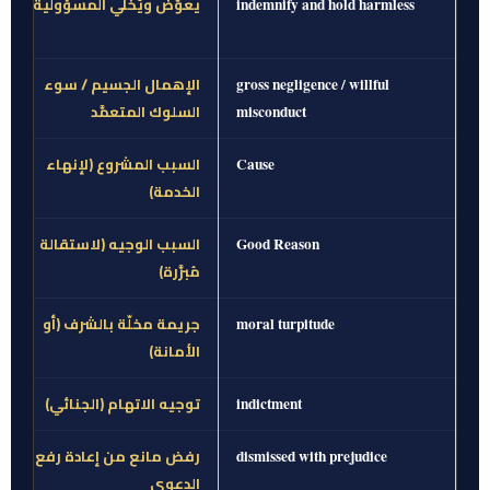
يعوّض ويُخلي المسؤولية
indemnify and hold harmless
الإهمال الجسيم / سوء
gross negligence / willful
السلوك المتعمَّد
misconduct
السبب المشروع (لإنهاء
Cause
الخدمة)
السبب الوجيه (لاستقالة
Good Reason
مُبرَّرة)
جريمة مخلّة بالشرف (أو
moral turpitude
الأمانة)
توجيه الاتهام (الجنائي)
indictment
رفض مانع من إعادة رفع
dismissed with prejudice
الدعوى