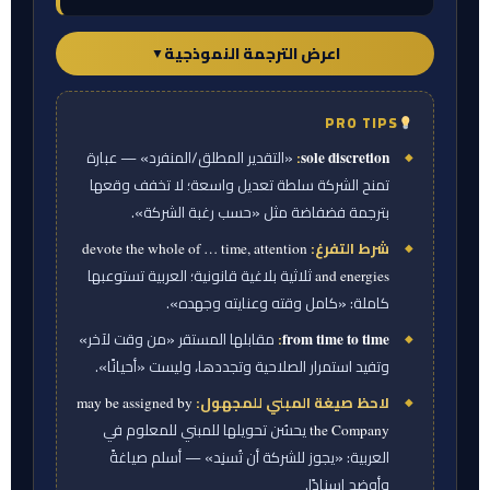
اعرض الترجمة النموذجية
▼
PRO TIPS
ورقة المترجم — الترجمة النموذجية
:
«التقدير المطلق/المنفرد» — عبارة
sole discretion
المسؤوليات؛ الولاء.
تمنح الشركة سلطة تعديل واسعة؛ لا تخفف وقعها
بترجمة فضفاضة مثل «حسب رغبة الشركة».
(أ) مع مراعاة أحكام هذه الاتفاقية، يُعيَّن المدير
التنفيذي في منصب الرئيس التنفيذي للشركة،
شرط التفرغ:
devote the whole of … time, attention
ثلاثية بلاغية قانونية؛ العربية تستوعبها
ويؤدي مهام هذا المنصب ومسؤولياته. ويجوز
and energies
كاملة: «كامل وقته وعنايته وجهده».
للشركة أن تُسنِد إليه من وقت لآخر مهام إضافية أو
:
مقابلها المستقر «من وقت لآخر»
مختلفة، كما يجوز تعديل منصبه وتوصيفه الوظيفي
from time to time
وتفيد استمرار الصلاحية وتجددها، وليست «أحيانًا».
ومهامه ومسؤولياته من وقت لآخر وفق التقدير
لاحظ صيغة المبني للمجهول:
المطلق للشركة.
may be assigned by
يحسُن تحويلها للمبني للمعلوم في
the Company
(ب) يكرّس المدير التنفيذي كامل وقته المهني
العربية: «يجوز للشركة أن تُسنِد» — أسلم صياغةً
وعنايته وجهده لأداء عمله، ويوافق على الالتزام
وأوضح إسنادًا.