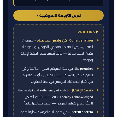
اعرض الترجمة النموذجية
▼
PRO TIPS
ورقة المترجم — الترجمة النموذجية
Consideration ركن وليس مجاملة:
«العِوَض/
وعليه، وبناءً على ما ورد في التمهيد، وفي مقابل
المقابل» ركن انعقاد العقد في الكومن لو؛ بدونه لا
التعهدات والإقرارات المتبادلة الواردة في هذه
يكون العقد ملزمًا — لذلك تُحشد هذه الفقرة لإثبات
الاتفاقية، ولقاء عِوَضٍ آخر صحيح وذي قيمة يُقرّ
وجوده.
الطرفان بموجبه بقبضه وكفايته، فقد اتفق طرفا
:
في هذا الموضع تعني «ما تقدّم في
the premises
هذه الاتفاقية على ما يلي:
التمهيد/الحيثيات»، وليست «المباني» أو «المقار»!
من أخطر الأصدقاء المزيفين في لغة العقود.
صيغة الإقفال:
the receipt and sufficiency of which
صيغة ثابتة تمنع الطعن
is hereby acknowledged
لاحقًا بعدم كفاية العِوَض — احفظ مقابلها جاهزًا.
:
«في هذه الاتفاقية» / «طرفا هذه
herein / hereto