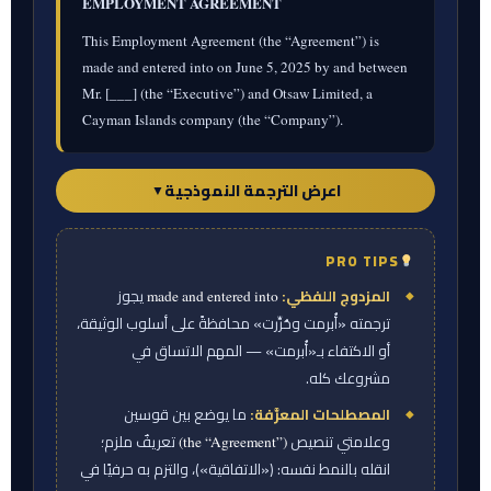
EMPLOYMENT AGREEMENT
This Employment Agreement (the “Agreement”) is
made and entered into on June 5, 2025 by and between
Mr. [___] (the “Executive”) and Otsaw Limited, a
Cayman Islands company (the “Company”).
اعرض الترجمة النموذجية
▼
PRO TIPS
ورقة المترجم — الترجمة النموذجية
المزدوج اللفظي:
يجوز
made and entered into
اتفاقية عمل
ترجمته «أُبرمت وحُرِّرت» محافظةً على أسلوب الوثيقة،
أو الاكتفاء بـ«أُبرمت» — المهم الاتساق في
أُبرمت اتفاقية العمل هذه («الاتفاقية») وحُرِّرت في
مشروعك كله.
5 يونيو 2025 بين كلٍّ من السيد/ [•••] («المدير
المصطلحات المعرَّفة:
ما يوضع بين قوسين
التنفيذي») من جهة، وشركة أوتساو ليمتد (Otsaw
وعلامتي تنصيص
تعريفٌ ملزم؛
(the “Agreement”)
Limited)، وهي شركة مؤسَّسة بموجب قوانين جزر
انقله بالنمط نفسه: («الاتفاقية»)، والتزم به حرفيًا في
كايمان («الشركة»)، من جهة أخرى.