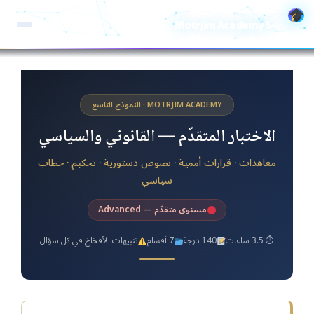
خطي
Motrjim Academy S
لى
لمحتوى
MOTRJIM ACADEMY · النموذج التاسع
الاختبار المتقدّم — القانوني والسياسي
معاهدات · قرارات أممية · نصوص دستورية · تحكيم · خطاب
سياسي
مستوى متقدّم — Advanced
⏱ 3.5 ساعات
140 درجة
7 أقسام
تنبيهات الأفخاخ في كل سؤال