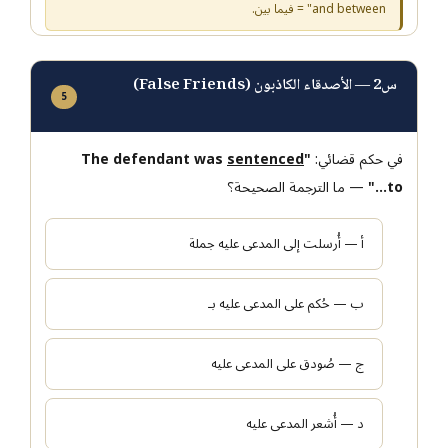
and between" = فيما بين.
س2 — الأصدقاء الكاذبون (False Friends)
5
في حكم قضائي:
"The defendant was
sentenced
to..."
— ما الترجمة الصحيحة؟
أ — أُرسلت إلى المدعى عليه جملة
ب — حُكم على المدعى عليه بـ
ج — صُودق على المدعى عليه
د — أُشعر المدعى عليه