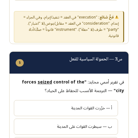
فخّ شائع:
"execution" في العقد = تنفيذ/إبرام، وفي الجزاء =
إعدام. "consideration" في العقد = مقابل/عِوض (لا "اعتبار").
"party" = طرف (لا "حفلة"). "instrument" قانوناً = صكّ/أداة
قانونية.
س3 — الحمولة السياسية للفعل
5
في تقرير أممي محايد:
"forces
control of the
seized
city"
— الترجمة الأنسب للحفاظ على الحياد؟
أ — حرّرت القوات المدينة
ب — سيطرت القوات على المدينة