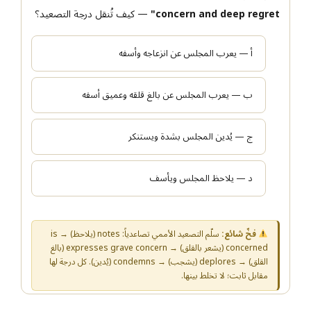
concern and deep regret"
— كيف تُنقل درجة التصعيد؟
أ — يعرب المجلس عن انزعاجه وأسفه
ب — يعرب المجلس عن بالغ قلقه وعميق أسفه
ج — يُدين المجلس بشدة ويستنكر
د — يلاحظ المجلس ويأسف
فخّ شائع:
سلّم التصعيد الأممي تصاعدياً: notes (يلاحظ) → is
concerned (يشعر بالقلق) → expresses grave concern (بالغ
القلق) → deplores (يشجب) → condemns (يُدين). كل درجة لها
مقابل ثابت؛ لا تخلط بينها.