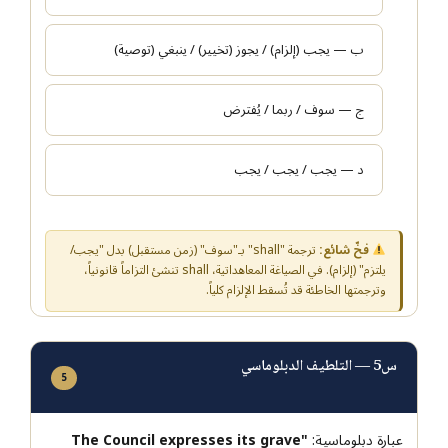
ب — يجب (إلزام) / يجوز (تخيير) / ينبغي (توصية)
ج — سوف / ربما / يُفترض
د — يجب / يجب / يجب
فخّ شائع:
ترجمة "shall" بـ"سوف" (زمن مستقبل) بدل "يجب/
يلتزم" (إلزام). في الصياغة المعاهداتية، shall تنشئ التزاماً قانونياً،
وترجمتها الخاطئة قد تُسقط الإلزام كلياً.
س5 — التلطيف الدبلوماسي
5
عبارة دبلوماسية:
"The Council expresses its grave