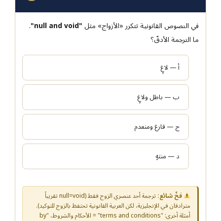
في النصوص القانونية تتكرر «الأزواج» مثل
"null and void"
.
ما الترجمة الأدقّ؟
أ — لاغٍ
ب — باطل ولاغٍ
ج — فارغ ومنعدم
د — منتهٍ
فخّ شائع:
ترجمة أحد عنصري الزوج فقط (null=void تقريباً
مترادفان في الإنجليزية، لكن العربية القانونية تحتفظ بالزوج للتوكيد).
أمثلة أخرى: "terms and conditions" = الأحكام والشروط، "by