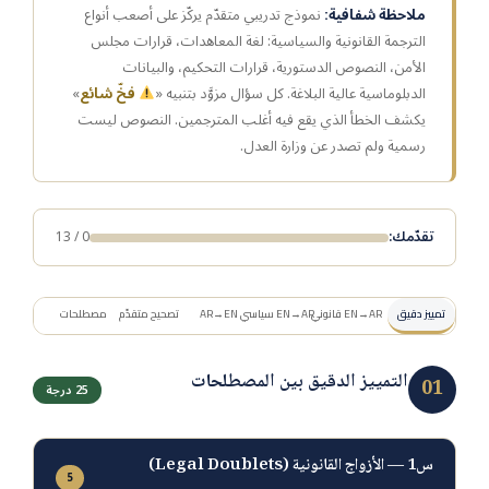
ملاحظة شفافية:
نموذج تدريبي متقدّم يركّز على أصعب أنواع
الترجمة القانونية والسياسية: لغة المعاهدات، قرارات مجلس
الأمن، النصوص الدستورية، قرارات التحكيم، والبيانات
الدبلوماسية عالية البلاغة. كل سؤال مزوَّد بتنبيه «
فخّ شائع
»
يكشف الخطأ الذي يقع فيه أغلب المترجمين. النصوص ليست
رسمية ولم تصدر عن وزارة العدل.
تقدّمك:
0 / 13
تمييز دقيق
EN→AR قانوني
EN→AR سياسي
AR→EN
تصحيح متقدّم
مصطلحات
المعجم
التمييز الدقيق بين المصطلحات
01
25 درجة
س1 — الأزواج القانونية (Legal Doublets)
5