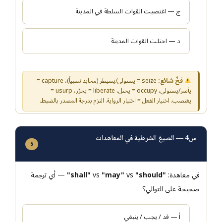
ج — اغتصبت القوات السلطة في المدينة
د — احتلت القوات المدينة
فخّ شائع:
seize = يستولي/يسيطر (محايد نسبياً)، capture =
يأسر/يستولي، occupy = يحتل، liberate = يحرّر، usurp =
يغتصب. اختيار الفعل = اختيار الرواية. التزم بدرجة المصدر بالضبط.
س4 — الصيغ الشرطية في المعاهدات
5
في معاهدة:
"shall"
"should"
vs
"may"
vs
— أي ترجمة
صحيحة على التوالي؟
أ — قد / يجب / ينبغي