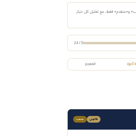
ب» و«متقدم» فقط، مع تعليل كل خيار
0 / 24
 أخيرة
المعجم
قانوني
صعب