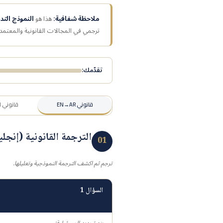
ملاحظة شفافية:
هذا هو
النموذج التدر
ترجمي في المجالات القانونية والمعتم
تقدّمك:
قانوني EN→AR
قانوني AR→EN
الترجمة القانونية (إنج
01
ترجم ثم اكشف الترجمة النموذجية وتعليلها.
السؤال 1