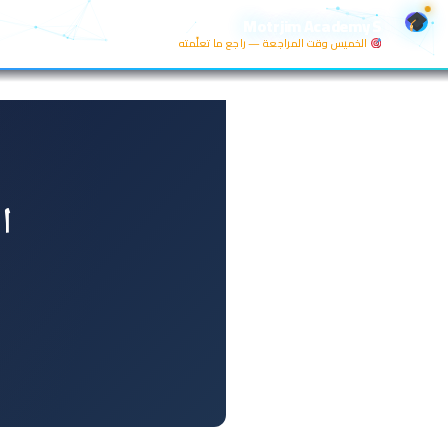
خطي
Motrjim Academy S
لى
الخميس وقت المراجعة — راجع ما تعلّمته
لمحتوى
ا