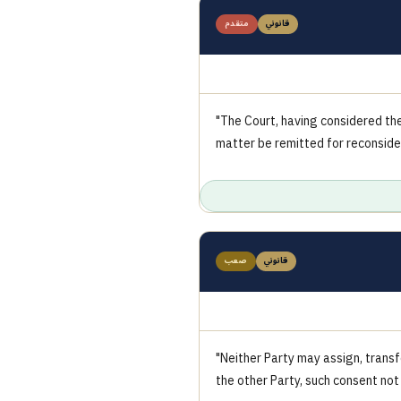
قانوني
متقدم
"The Court, having considered th
matter be remitted for reconside
قانوني
صعب
"Neither Party may assign, transf
the other Party, such consent not