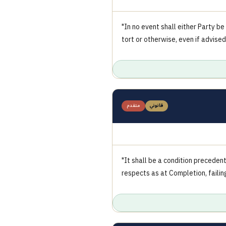
"In no event shall either Party be
tort or otherwise, even if advised
قانوني
متقدم
"It shall be a condition preceden
respects as at Completion, failin