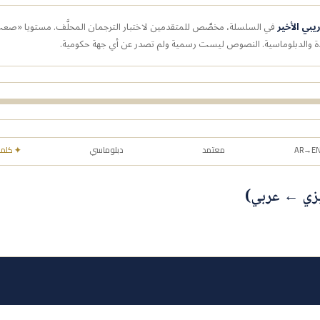
يبي الأخير
في السلسلة، مخصَّص للمتقدمين لاختبار الترجمان المحلَّف. مستويا «صع
دة والدبلوماسية. النصوص ليست رسمية ولم تصدر عن أي جهة حكومية.
معتمد
دبلوماسي
✦ كلمة
ليزي ← عربي)