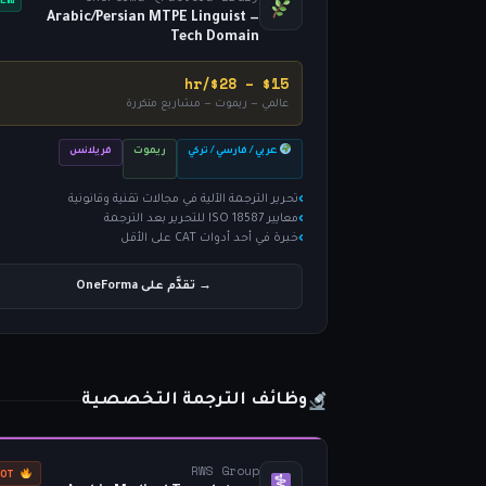
Arabic/Persian MTPE Linguist —
Tech Domain
$15 – $28/hr
عالمي — ريموت — مشاريع متكررة
عربي / فارسي / تركي
ريموت
فريلانس
تحرير الترجمة الآلية في مجالات تقنية وقانونية
معايير ISO 18587 للتحرير بعد الترجمة
خبرة في أحد أدوات CAT على الأقل
→ تقدَّم على OneForma
وظائف الترجمة التخصصية
RWS Group
HOT