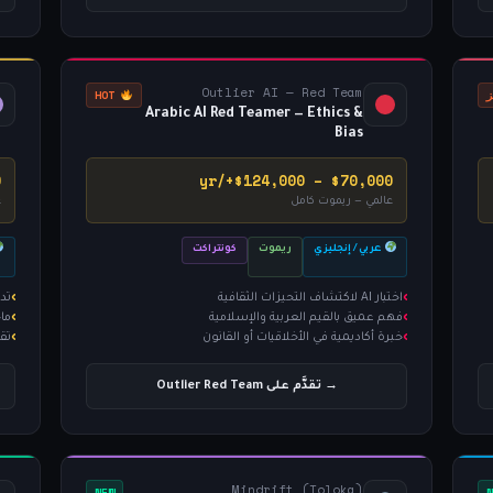
Outlier AI — Red Team
HOT
Arabic AI Red Teamer — Ethics &
Bias
r
$70,000 – $124,000+/yr
عالمي — ريموت كامل
ع
عربي / إنجليزي
ريموت
كونتراكت
اختبار AI لاكتشاف التحيزات الثقافية
تدريب ن
فهم عميق بالقيم العربية والإسلامية
ما
خبرة أكاديمية في الأخلاقيات أو القانون
تقي
→ تقدَّم على Outlier Red Team
Mindrift (Toloka)
NEW