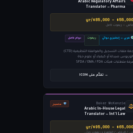
Arabic Regulatory Affairs
Translator — Pharma
$55,000 – $85,000/y
المي — ريموت كامل
عربي ↔ إنجليزي دوائي
ريموت
دوام كامل
جمة ملفات التسجيل والموافقة التنظيمية (CTD)
الوريوس صيدلة أو كيمياء أو علوم حياة
ة متطلبات هيئات SFDA / EMA / FDA
→ تقدَّم على ICON
Baker McKenzie
متميز
Arabic In-House Legal
Translator — Int'l Law
$65,000 – $95,000/y
بي / الرياض / القاهرة + ريموت جزئي