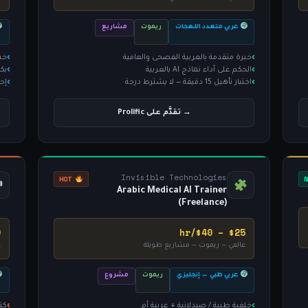
عربي متعدد اللهجات
ريموت
مشاريع
خبرة متقدمة بالعربية الفصحى والعامية
خبرة 2+ سنة 
الحكم على أداء نماذج AI بالعربية
بك
اختبار تأهيل 15 دقيقة — لا يشترط درجة
إجادة 
→ تقدَّم على Prolific
Invisible Technologies
HOT
️
Arabic Medical AI Trainer
(Freelance)
r
$25 – $40/hr
عالمي — ريموت — مشاريع طويلة
ع
عربي طبي ← إنجليزي
ريموت
مشروع
خلفية طبية / صيدلانية + عربية أم
كتا