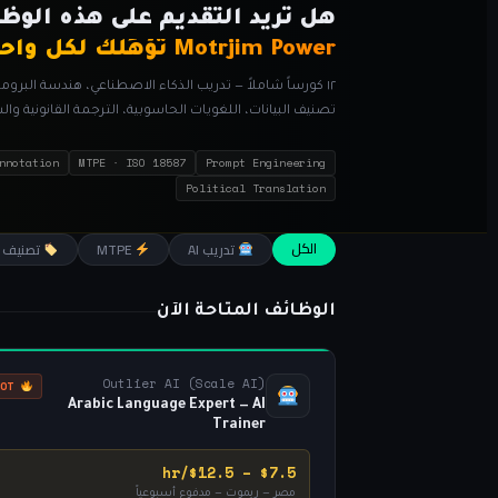
هل تريد التقديم على هذه الوظ
Motrjim Power تؤهِّلك لكل واحدة منها
تصنيف البيانات، اللغويات الحاسوبية، الترجمة القانونية وال
nnotation
MTPE · ISO 18587
Prompt Engineering
Political Translation
الكل
تدريب AI
MTPE
تصنيف بي
الوظائف المتاحة الآن
Outlier AI (Scale AI)
HOT
Arabic Language Expert — AI
Trainer
$7.5 – $12.5/hr
مصر — ريموت — مدفوع أسبوعياً