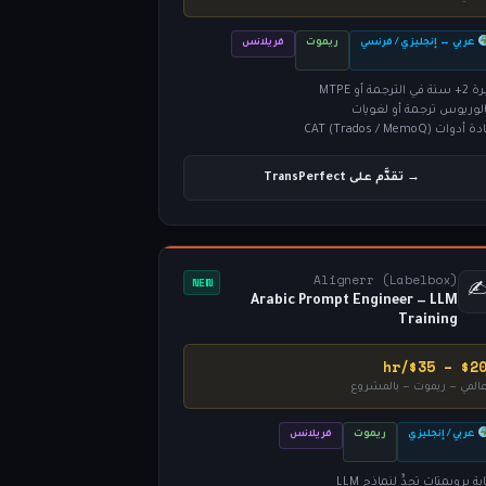
عربي ↔ إنجليزي / فرنسي
ريموت
فريلانس
في الترجمة أو MTPE
الوريوس ترجمة أو لغويات
أدوات CAT (Trados / MemoQ)
→ تقدَّم على TransPerfect
Alignerr (Labelbox)
NEW
✍
Arabic Prompt Engineer — LLM
Training
$20 – $35/h
المي — ريموت — بالمشروع
عربي / إنجليزي
ريموت
فريلانس
بة بروبمتات تحدٍّ لنماذج LLM