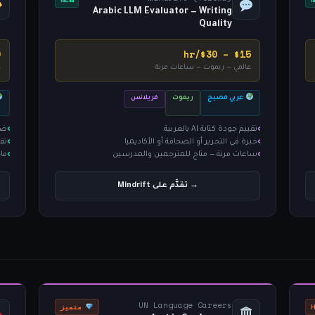
Arabic LLM Evaluator — Writing
Quality
r
$15 – $30/hr
عالمي — ريموت — ساعات مرنة
ع
عربي فصيح
ريموت
فريلانس
تقييم جودة كتابة AI بالعربية
ضمان 
خبرة في التحرير أو الصحافة أو الأكاديميا
تق
ساعات مرنة — متاح للمترجمين والمدرسين
ما
→ تقدَّم على Mindrift
UN Language Careers
متميز