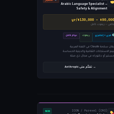
Arabic Language Specialist —
Safety & Alignment
$90,000 – $130,000/y
المي — ريموت كامل
عربي + إنجليزي
ريموت
دوام كامل
سلامة Claude في اللغة العربية
ييم الاستجابات الثقافية والدينية الحساسة
جستير أو دكتوراه في مجال ذي صلة
→ تقدَّم على Anthropic
ICON / Parexel (CRO)
NEW