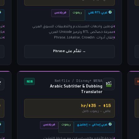
عربي RTL تقني
ريموت
فريلانس
توطين واجهات المستخدم والتطبيقات للسوق العربي
تر
معرفة خصائص RTL وترميز Unicode العربي
بك
إتقان أدوات: Phrase, Lokalise, Crowdin
خبرة 3+ سنوات
→ تقدَّم على Phrase
Netflix / Disney+ MENA
NEW
Arabic Subtitler & Dubbing
Translator
r
$15 – $35/hr
عالمي — ريموت كامل
أ
عربي إبداعي ← إنجليزي
ريموت
فريلانس
ترجمة الأفلام والمسلسلات مع مراعاة التوقيت
ترج