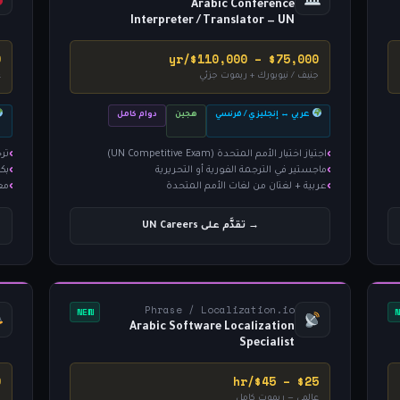
Arabic Conference
Interpreter / Translator — UN
r
$75,000 – $110,000/yr
جنيف / نيويورك + ريموت جزئي
ع
عربي ↔ إنجليزي / فرنسي
هجين
دوام كامل
اجتياز اختبار الأمم المتحدة (UN Competitive Exam)
تر
ماجستير في الترجمة الفورية أو التحريرية
بك
عربية + لغتان من لغات الأمم المتحدة
معرف
→ تقدَّم على UN Careers
Phrase / Localization.io
NEW
Arabic Software Localization
Specialist
r
$25 – $45/hr
عالمي — ريموت كامل
د