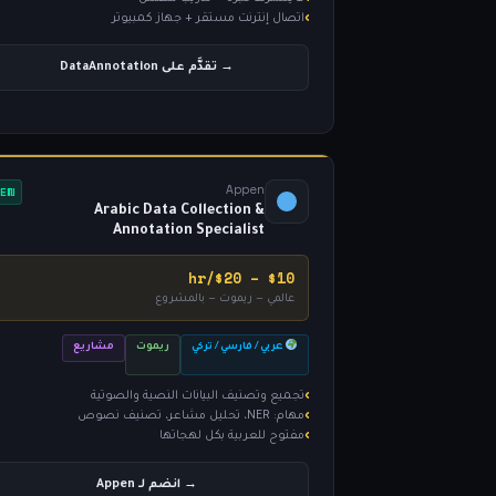
اتصال إنترنت مستقر + جهاز كمبيوتر
→ تقدَّم على DataAnnotation
Appen
NEW
Arabic Data Collection &
Annotation Specialist
$10 – $20/hr
عالمي — ريموت — بالمشروع
عربي / فارسي / تركي
ريموت
مشاريع
تجميع وتصنيف البيانات النصية والصوتية
مهام: NER، تحليل مشاعر، تصنيف نصوص
مفتوح للعربية بكل لهجاتها
→ انضم لـ Appen