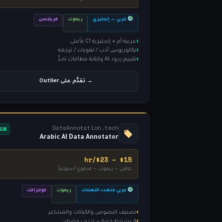
عربي ← إنجليزي
ريموت
فريلانس
عربية أم + إنجليزية C1 فأعلى
بكالوريوس أدب / لغويات / ترجمة
تقييم ردود AI وكتابة مطالبات تحدٍّ
→ تقدَّم على Outlier
DataAnnotation.tech
NEW
Arabic AI Data Annotator
$15 – $23/hr
عالمي — ريموت — مدفوع أسبوعياً
عربي متعدد اللهجات
ريموت
كونتراكت
تصنيف النصوص والكيانات والمشاعر
لا يشترط خبرة — تدريب مضمن