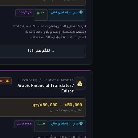
عربي ↔ إنجليزي تقني
هجين
كونتراكت
ترجمة تقارير الحفر والمواصفات الهندسية وHSE
خلفية هندسية أو علوم بترول ميزة قوية
إتقان أدوات CAT وإدارة المصطلحات
→ تقدَّم على SLB
Bloomberg / Reuters Arabic
HOT
Arabic Financial Translator /
Editor
$50,000 – $80,000/yr
عالمي — ريموت / هجين
عربي ↔ إنجليزي مالي
هجين
دوام كامل
ترجمة التقارير المالية وأخبار الأسواق