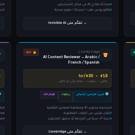
محادثة نماذج AI في مجال التشخيص
خل
بكالوريوس طب / صيدلة / علوم صحية
در
→ تقدَّم على Invisible AI
Lionbridge
HOT
AI Content Reviewer — Arabic /
French / Spanish
r
$18 – $30/hr
عالمي — ريموت — دوام جزئي أو كامل
ك
عربي / فرنسي / إسباني
ريموت
كونتراكت
مراجعة محتوى AI ومطابقة المعايير الثقافية
بناء ت
إتقان لغتين من اللغات المطلوبة
ما
خبرة 1+ سنة في الترجمة أو تدقيق المحتوى
معرفة SQL
→ تقدَّم على Lionbridge