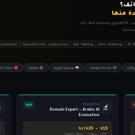
ائف؟
١٢ كورساً شاملاً — تدريب الذكاء الاصطناعي، هندسة البرومبت، MTPE وفق ISO، Red Teaming،
سياسية.
ranslation
Computational Linguistics
Red Teaming
Data Cleaning
AI A
✍️ هندسة برومبت
انات
هندسة لغوية
قانونية
Red Team
Prolific
NEW
Domain Expert — Arabic AI
Evaluation
r
$15 – $25/hr
عالمي — ريموت — مدفوع شهرياً
ع