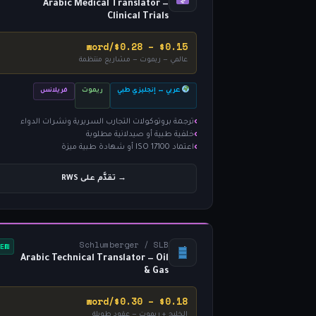
Arabic Medical Translator —
Clinical Trials
$0.15 – $0.28/word
عالمي — ريموت — مشاريع منتظمة
عربي ↔ إنجليزي طبي
ريموت
فريلانس
ترجمة بروتوكولات التجارب السريرية ونشرات الدواء
خلفية طبية أو صيدلانية مطلوبة
اعتماد ISO 17100 أو شهادة طبية ميزة
→ تقدَّم على RWS
Schlumberger / SLB
NEW
Arabic Technical Translator — Oil
& Gas
$0.18 – $0.30/word
الخليج + ريموت — عقود طويلة