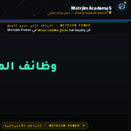
خطي
Motrjim Academy S
لى
الجمعة للمعرفة والبركة — درس واحد يكفي
لمحتوى
MOTRJIM POWER · الباقة التي تصنع الفرق
كل وظيفة هنا
تحتاج مهارات تجدها
في Motrjim Power
وظائف المت
MOTRJIM POWER · الباقة الاحترافية