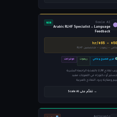
Scale AI
NEW
Arabic RLHF Specialist — Language
Feedback
$50 – $65/h
المي — ريموت — متخصصين RLHF
عربي فصيح وعامي
ريموت
كونتراكت
ماذج LLM بالتغذية الراجعة البشرية
جستير أو دكتوراه في اللغويات مفيد
يم ومقارنة ردود النماذج بالعربية
→ تقدَّم على Scale AI
Anthropic
متميز