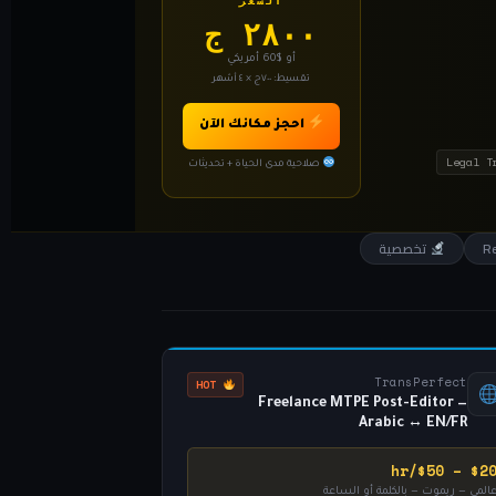
السعر
٢٨٠٠ ج
أو $60 أمريكي
تقسيط: ٧٠٠ج × ٤ أشهر
احجز مكانك الآن
Legal T
صلاحية مدى الحياة + تحديثات
تخصصية
TransPerfect
HOT
Freelance MTPE Post-Editor —
Arabic ↔ EN/FR
$20 – $50/h
المي — ريموت — بالكلمة أو الساعة