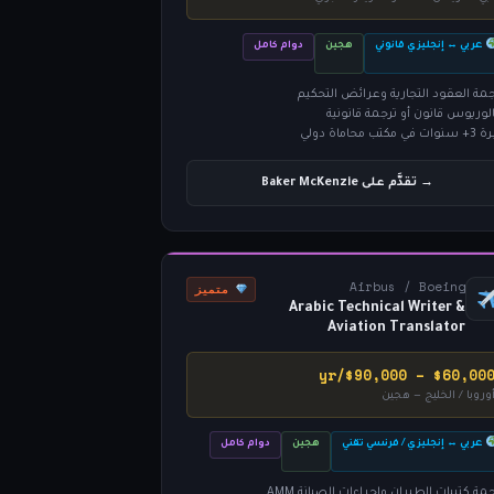
عربي ↔ إنجليزي قانوني
هجين
دوام كامل
جمة العقود التجارية وعرائض التحكيم
الوريوس قانون أو ترجمة قانونية
 في مكتب محاماة دولي
→ تقدَّم على Baker McKenzie
Airbus / Boeing
متميز
Arabic Technical Writer &
Aviation Translator
$60,000 – $90,000/y
وروبا / الخليج — هجين
عربي ↔ إنجليزي / فرنسي تقني
هجين
دوام كامل
مة كتيبات الطيران وإجراءات الصيانة AMM