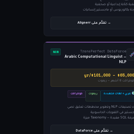
فية كتابة إبداعية أو صحفية
جة بكالوريوس أو ماجستير إنسانيات
→ تقدَّم على Alignerr
TransPerfect DataForce
NEW
Arabic Computational Linguist —
NLP
$65,000 – $101,000/y
ونتراكت 8 أشهر — ريموت
عربي + لغات متعددة
ريموت
كونتراكت
صنيفات NLP وتطوير مخططات تعليق نصي
جستير في اللغويات الحاسوبية
 مفيدة — Taxonomy ميزة
→ تقدَّم على DataForce