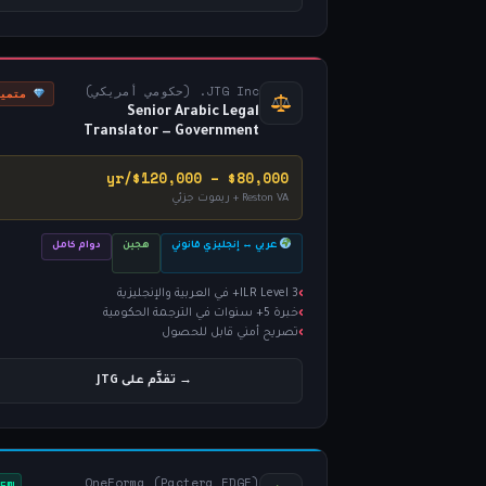
JTG Inc. (حكومي أمريكي)
متميز
Senior Arabic Legal
Translator — Government
$80,000 – $120,000/yr
Reston VA + ريموت جزئي
عربي ↔ إنجليزي قانوني
هجين
دوام كامل
ILR Level 3+ في العربية والإنجليزية
خبرة 5+ سنوات في الترجمة الحكومية
تصريح أمني قابل للحصول
→ تقدَّم على JTG
OneForma (Pactera EDGE)
NEW