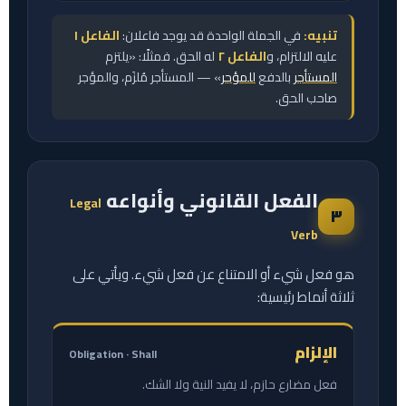
تنبيه:
في الجملة الواحدة قد يوجد فاعلان:
الفاعل ١
عليه الالتزام، و
الفاعل ٢
له الحق. فمثلًا: «يلتزم
المستأجر
بالدفع
للمؤجر
» — المستأجر مُلزَم، والمؤجر
صاحب الحق.
الفعل القانوني وأنواعه
Legal
٣
Verb
هو فعل شيء أو الامتناع عن فعل شيء. ويأتي على
ثلاثة أنماط رئيسية:
الإلزام
Obligation · Shall
فعل مضارع حازم، لا يفيد النية ولا الشك.