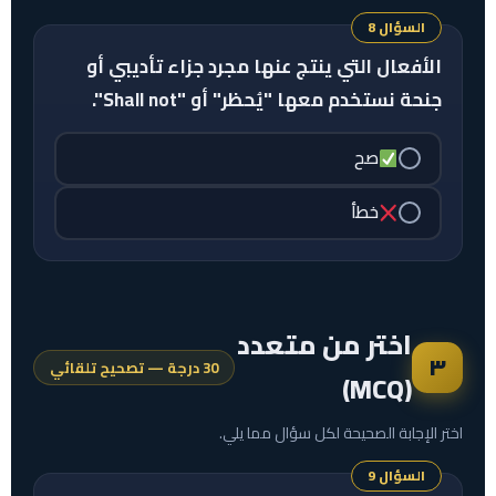
السؤال 8
الأفعال التي ينتج عنها مجرد جزاء تأديبي أو
جنحة نستخدم معها "يُحظر" أو "Shall not".
صح
خطأ
اختر من متعدد
٣
30 درجة — تصحيح تلقائي
(MCQ)
اختر الإجابة الصحيحة لكل سؤال مما يلي.
السؤال 9