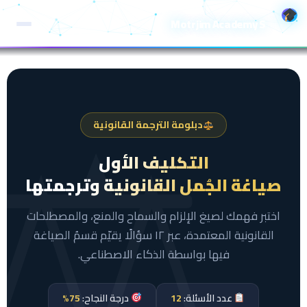
خطي
Motrjim Academy S
لى
لمحتوى
دبلومة الترجمة القانونية
التكليف الأول
صياغة الجُمل القانونية وترجمتها
اختبر فهمك لصيغ الإلزام والسماح والمنع، والمصطلحات
القانونية المعتمدة، عبر ١٢ سؤالًا يقيّم قسمُ الصياغة
فيها بواسطة الذكاء الاصطناعي.
عدد الأسئلة:
12
درجة النجاح:
75%