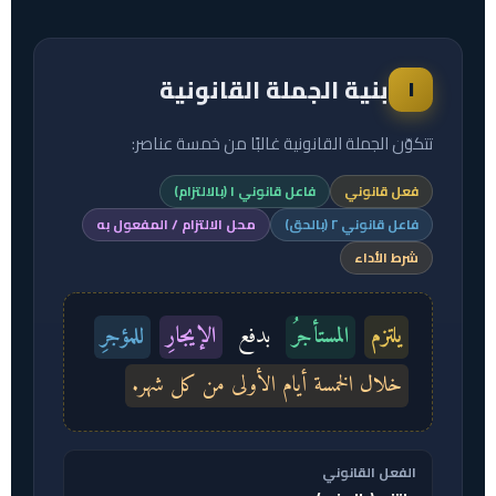
بنية الجملة القانونية
١
تتكوّن الجملة القانونية غالبًا من خمسة عناصر:
فعل قانوني
فاعل قانوني ١ (بالالتزام)
فاعل قانوني ٢ (بالحق)
محل الالتزام / المفعول به
شرط الأداء
يلتزم
المستأجرُ
بدفع
الإيجارِ
للمؤجرِ
خلال الخمسة أيام الأولى من كل شهر.
الفعل القانوني