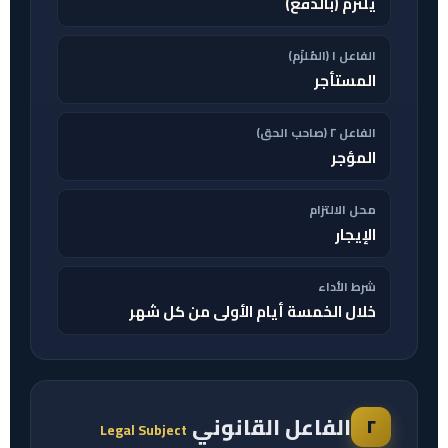
يلتزم (بالدفع)
الفاعل ١ (المُلزَم)
المستأجر
الفاعل ٢ (صاحب الحق)
المؤجر
محل الالتزام
الإيجار
شرط الأداء
خلال الخمسة أيام الأولى من كل شهر
الفاعل القانوني
٢
Legal Subject