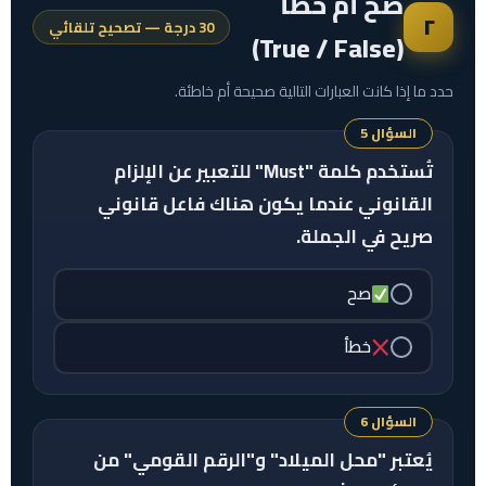
صح أم خطأ
٢
30 درجة — تصحيح تلقائي
(True / False)
حدد ما إذا كانت العبارات التالية صحيحة أم خاطئة.
السؤال 5
تُستخدم كلمة "Must" للتعبير عن الإلزام
القانوني عندما يكون هناك فاعل قانوني
صريح في الجملة.
صح
خطأ
السؤال 6
يُعتبر "محل الميلاد" و"الرقم القومي" من