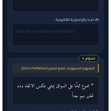
✍️ البند بالإنجليزية القانونية:
السؤال 3
المفهوم المستهدف: المنع الصارم (Strict Prohibition)
ممنوع تمامًا على السواق يمشي عكس الاتجاه وده
تحذير مهم جداً