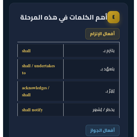
أهم الكلمات في هذه المرحلة
٤
أفعال الإلزام
يلتزم بـ
shall
shall / undertakes
يتعهّد بـ
to
acknowledges /
يُقِرّ بـ
shall
يخطر / يُشعِر
shall notify
أفعال الجواز