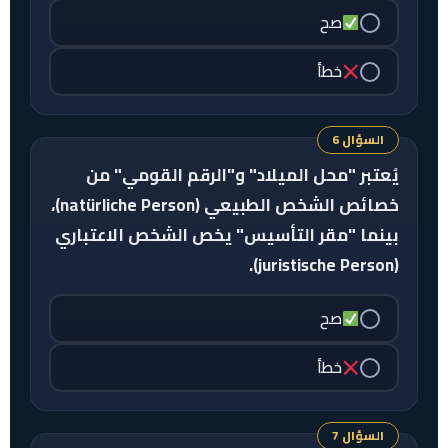
صح
خطأ
السؤال 6
يُعتبر "محل الميلاد" و"الرقم القومي" من
خصائص الشخص الطبيعي (natürliche Person)،
بينما "مقر التأسيس" يخص الشخص الاعتباري
(juristische Person).
صح
خطأ
السؤال 7