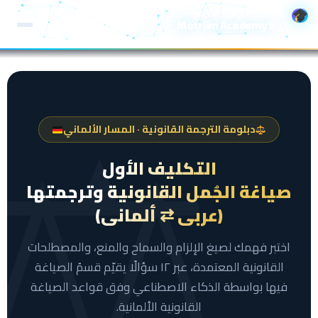
خطي
Motrjim Academy S
لى
لمحتوى
دبلومة الترجمة القانونية · المسار الألماني
التكليف الأول
صياغة الجُمل القانونية وترجمتها
(عربي ⇄ ألماني)
اختبر فهمك لصيغ الإلزام والسماح والمنع، والمصطلحات
القانونية المعتمدة، عبر ١٢ سؤالًا يقيّم قسمُ الصياغة
فيها بواسطة الذكاء الاصطناعي وفق قواعد الصياغة
القانونية الألمانية.