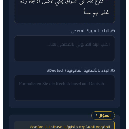
ممنوع تمامًا على السواق يمشي عكس الاتجاه وده
تحذير مهم جداً
✍️ البند بالعربية الفصحى:
✍️ البند بالألمانية القانونية (Deutsch):
السؤال 4
المفهوم المستهدف: تطبيق المصطلحات المعتمدة