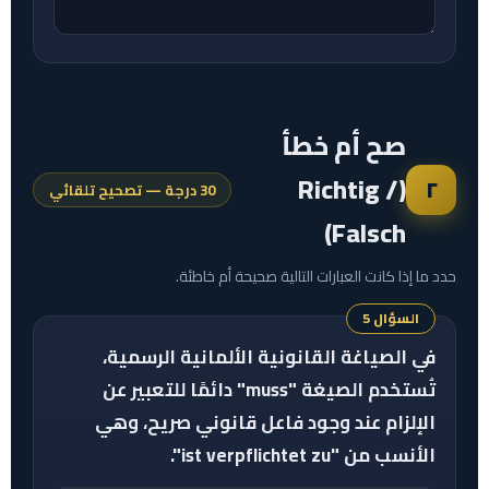
صح أم خطأ
(Richtig /
٢
30 درجة — تصحيح تلقائي
Falsch)
حدد ما إذا كانت العبارات التالية صحيحة أم خاطئة.
السؤال 5
في الصياغة القانونية الألمانية الرسمية،
تُستخدم الصيغة "muss" دائمًا للتعبير عن
الإلزام عند وجود فاعل قانوني صريح، وهي
الأنسب من "ist verpflichtet zu".