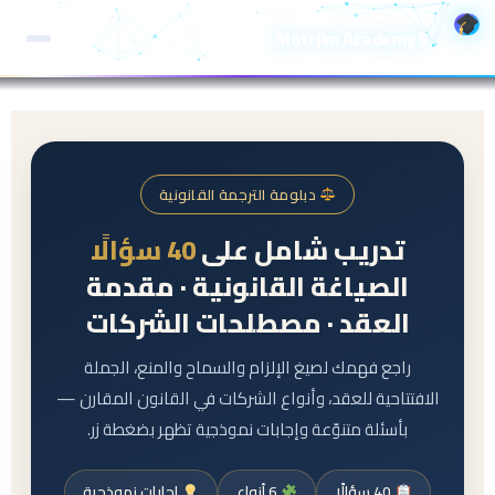
خطي
Motrjim Academy S
لى
لمحتوى
دبلومة الترجمة القانونية
تدريب شامل على
40 سؤالًا
الصياغة القانونية · مقدمة
العقد · مصطلحات الشركات
راجع فهمك لصيغ الإلزام والسماح والمنع، الجملة
الافتتاحية للعقد، وأنواع الشركات في القانون المقارن —
بأسئلة متنوّعة وإجابات نموذجية تظهر بضغطة زر.
40 سؤالًا
6 أنواع
إجابات نموذجية