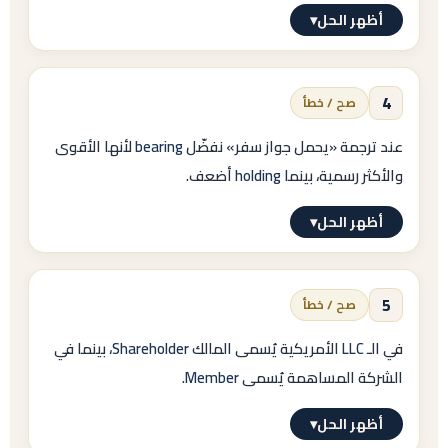
Contract = Agreement (Written)
أظهر الحل
▾
.
الإجابة النموذجية
خطأ
4
صح / خطأ
التعليل:
الأكثر شيوعًا في عناوين العقود الرسمية هو
عند ترجمة «يحمل جواز سفر» نفضّل
bearing
لأنها الأقوى
والأكثر رسمية، بينما
holding
أضعف.
Car Sale Agreement
؛ و
أظهر الحل
▾
Car Sale Contract
الإجابة النموذجية
صح
5
صح / خطأ
صحيح لكنه أقل تداولًا.
التعليل:
«يحمل» ←
في الـ
LLC
الأمريكية يُسمى المالك
Shareholder
، بينما في
الشركة المساهمة يُسمى
Member
.
bearing
(الأقوى) أو
أظهر الحل
▾