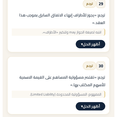
29
The Driver
ترجم
Car Sale Agreement
ترجم: «يجوز للأطراف إنهاء الاتفاق السابق بموجب هذا
بوصفه مصطلحًا مُعرَّفًا.
التعليل:
العقد.»
Agreement
انتبه لصيغة الجواز
may
ولتكبير «الأطراف».
أكثر شيوعًا في عناوين عقود البيع الرسمية من
أظهر الحل
▾
Contract
الإجابة النموذجية
(وكلاهما صحيح).
30
ترجم
The Parties may terminate the last
agreement with this whole Agreement.
ترجم: «تقتصر مسؤولية المساهم على القيمة الاسمية
للأسهم المكتتب بها.»
ملاحظة:
المفهوم: المسؤولية المحدودة
(Limited Liability)
.
The Parties
أظهر الحل
▾
(مجتمعين) بحرف كبير، و