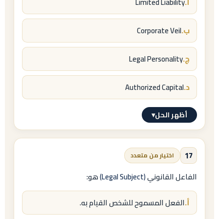
أ.
Limited Liability
Limited Liability Company (LLC)
.
ب.
Corporate Veil
ج.
Legal Personality
د.
Authorized Capital
أظهر الحل
▾
الإجابة النموذجية
ب.
17
اختيار من متعدد
Corporate Veil
الفاعل القانوني
(Legal Subject)
هو:
= ستار الشركة / الحجاب المؤسسي، ويُرفع قضاءً
أ.
الفعل المسموح للشخص القيام به.