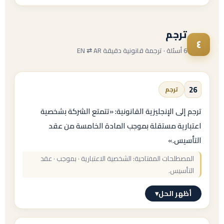
= أسهم الامتياز / الأسهم الممتازة.
الإجابة النموذجية
ترجم
SPA
٤
6 أسئلة · ترجمة قانونية دقيقة EN ⇄ AR
=
Share Purchase Agreement
26
ترجم
= عقد شراء الأسهم (أمريكيًا:
ترجم إلى الإنجليزية القانونية: «تتمتع الشركة بشخصية
اعتبارية مستقلة بموجب المادة الخامسة من عقد
Stock Purchase Agreement
التأسيس.»
).
المصطلحات المفتاحية: الشخصية الاعتبارية · بموجب · عقد
التأسيس.
أظهر الحل
▾
الإجابة النموذجية