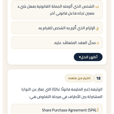
(pierce the corporate veil)
ب.
الشخص الذي ألزمته الجملة القانونية بفعل شيء
في حالات الغش.
معين تجاه فاعل قانوني آخر.
ج.
الإلزام الذي أُلزم به الشخص للقيام به.
د.
محلّ العقد المتعاقَد عليه.
أظهر الحل
▾
الإجابة النموذجية
ب.
الشخص الذي ألزمته الجملة القانونية بفعل شيء
18
اختيار من متعدد
معين تجاه فاعل قانوني آخر.
الوثيقة (غير الملزمة قانونًا غالبًا) التي تعبّر عن النوايا
المشتركة بين الأطراف في مرحلة التفاوض هي:
أ.
Share Purchase Agreement (SPA)