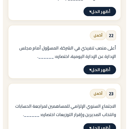
hereinafter referred to as
made and entered
أظهر الحل
▾
.
/
الإجابة النموذجية
made as effective of
22
أكمل
having
.
أعلى منصب تنفيذي في الشركة، المسؤول أمام مجلس
→
الإدارة عن الإدارة اليومية، اختصاره:
______
.
having its legal office at
أظهر الحل
▾
.
الإجابة النموذجية
ونتذكّر: «يحمل» ←
23
أكمل
CEO
bearing / holding
الاجتماع السنوي الإلزامي للمساهمين لمراجعة الحسابات
=
، وليس
وانتخاب المديرين وإقرار التوزيعات اختصاره:
______
.
Chief Executive Officer
having
أظهر الحل
▾