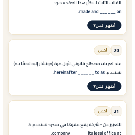
القالب الثابت لـ «حُرِّر هذا العقد» هو:
.
made and ______ on
أظهر الحل
▾
الإجابة النموذجية
20
أكمل
entered
عند تعريف مصطلح قانوني لأول مرة («ويُشار إليه لاحقًا بـ»)
→
نستخدم:
hereinafter ______ to as
.
made and entered on
أظهر الحل
▾
.
الإجابة النموذجية
صيغ بديلة صحيحة:
21
أكمل
referred
made
للتعبير عن «شركة يقع مقرها في مصر» نستخدم: a
→
/
company ______ its legal office at.