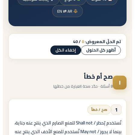
EN ⇄ AR
تم الحلّ المعروض:
0
/ 40
أظهر كل الحلول
إخفاء الكل
صح أم خطأ
١
8 أسئلة · حدّد صحة العبارة من خطئها
1
صح / خطأ
تُستخدم
Shall not / يُحظر
للمنع الصارم الذي ينتج عنه جناية،
بينما
May not / لا يجوز
تُستخدم للمنع الأخف الذي ينتج عنه