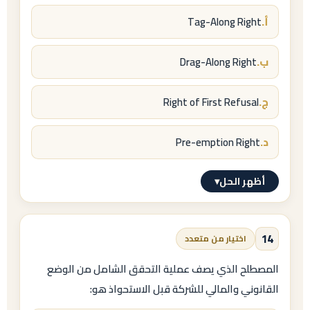
Articles of Incorporation
أ.
Tag-Along Right
) وهي تُعادل عقد التأسيس في القانون البريطاني
والعربي.
ب.
Drag-Along Right
ج.
Right of First Refusal
د.
Pre-emption Right
أظهر الحل
▾
الإجابة النموذجية
ب.
14
اختيار من متعدد
Drag-Along Right
المصطلح الذي يصف عملية التحقق الشامل من الوضع
القانوني والمالي للشركة قبل الاستحواذ هو:
(حق الإجبار على البيع المعية).