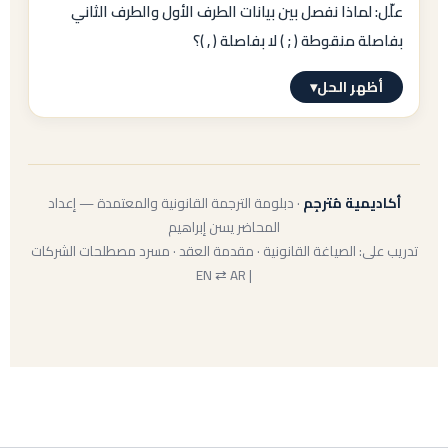
مراعاة طلب العميل إن حدَّد صيغة بعينها.
علّل: لماذا نفصل بين بيانات الطرف الأول والطرف الثاني
shall not
بفاصلة منقوطة ( ; ) لا بفاصلة ( , )؟
/ «يُحظر». أما
أظهر الحل
▾
may not
الإجابة النموذجية
لأن الفاصلة المنقوطة ( ; ) تفصل بين
وحدات
/ «لا يجوز» فتُخصَّص للمنع الأخف الذي ينتج عنه جزاء
معلوماتية مختلفة/مستقلة
— وبيانات كل طرف
أكاديمية مُترجِم
· دبلومة الترجمة القانونية والمعتمدة — إعداد
تأديبي أو جنحة فقط.
وحدة قائمة بذاتها. أما الفاصلة ( , ) فتُستخدم للعناصر
المحاضر يسن إبراهيم
تدريب على: الصياغة القانونية · مقدمة العقد · مسرد مصطلحات الشركات
المتشابهة
من نفس النوع داخل بيانات الطرف الواحد
| EN ⇄ AR
(كقائمة الاسم والجنسية ورقم الهوية).