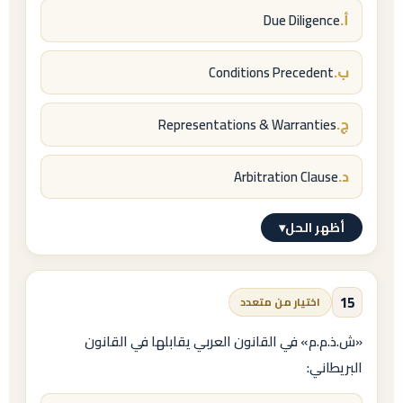
أ.
تفرقة:
Due Diligence
Tag-Along
ب.
Conditions Precedent
= حق الأقلية في
الانضمام
لصفقة بيع الأغلبية؛ أما
ج.
Representations & Warranties
Drag-Along
= حق الأغلبية في
إجبار
الأقلية على البيع.
د.
Arbitration Clause
أظهر الحل
▾
الإجابة النموذجية
أ.
15
اختيار من متعدد
Due Diligence
«ش.ذ.م.م» في القانون العربي يقابلها في القانون
البريطاني:
= الفحص النافي للجهالة / العناية الواجبة.