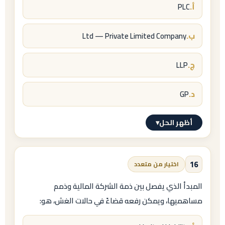
أ.
PLC
ب.
Ltd — Private Limited Company
ج.
LLP
د.
GP
أظهر الحل
▾
الإجابة النموذجية
ب.
16
اختيار من متعدد
Private Limited Company (Ltd)
المبدأ الذي يفصل بين ذمة الشركة المالية وذمم
مساهميها، ويمكن رفعه قضاءً في حالات الغش، هو:
بريطانيًا، ويقابلها أمريكيًا