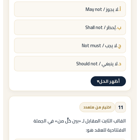
الإلزام
أ.
May not / لا يجوز
Shall / Must
ب.
Shall not / يُحظر
ثم الفعل.
ج.
Not must / لا يجب
د.
Should not / لا ينبغي
أظهر الحل
▾
الإجابة النموذجية
ب.
11
اختيار من متعدد
Shall not / يُحظر
القالب الثابت المقابل لـ «بين كلٍّ من» في الجملة
الافتتاحية للعقد هو:
التعليل:
المنع الصارم (جناية) =