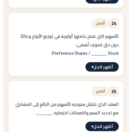
= الرئيس التنفيذي / المدير التنفيذي الرئيسي.
.
الإجابة النموذجية
24
أكمل
AGM
الأسهم التي تمنح حاملها أولوية في توزيع الأرباح وغالبًا
=
دون حق تصويت تُسمى:
Annual General Meeting
.
Preference Shares / ______ Stock
= الجمعية العمومية العادية.
أظهر الحل
▾
قارنها بـ
الإجابة النموذجية
EGM
25
أكمل
Preferred
=
العقد الذي تنتقل بموجبه الأسهم من البائع إلى المشتري
→
مع تحديد السعر والضمانات اختصاره:
______
.
Extraordinary General Meeting
Preferred Stock
أظهر الحل
▾
= الجمعية العمومية غير العادية.