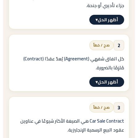
جزاء تأديبي أو جنحة.
أظهر الحل
▾
الإجابة النموذجية
صح
2
صح / خطأ
التعليل:
الأفعال التي ينتج عنها جناية نصوغها بـ
كل اتفاق شفهي
(Agreement)
يُعدّ عقدًا
(Contract)
مُلزِمًا بالضرورة.
Shall not
/ «يُحظر»، أما التي ينتج عنها جزاء تأديبي أو جنحة فنستخدم
أظهر الحل
▾
معها
الإجابة النموذجية
May not
خطأ
3
صح / خطأ
/ «لا يجوز».
التعليل:
القاعدة: أي اتفاق
مكتوب
= عقد، لكن ليس كل
Car Sale Contract
هي الصيغة الأكثر شيوعًا في عناوين
اتفاق شفهي يرقى لمرتبة العقد المُلزم.
عقود البيع الرسمية الإنجليزية.