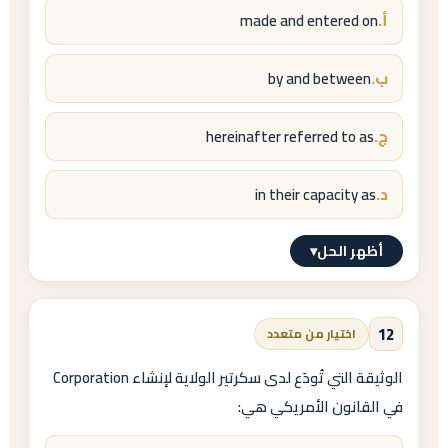
أ.
made and entered on
Shall not
/ «يُحظر»، أما المنع الأخف فيكون
ب.
by and between
May not
ج.
hereinafter referred to as
/ «لا يجوز».
د.
in their capacity as
أظهر الحل
▾
الإجابة النموذجية
ب.
12
اختيار من متعدد
by and between
الوثيقة التي تُودَع لدى سكرتير الولاية لإنشاء
Corporation
في القانون الأمريكي هي:
تذكير: