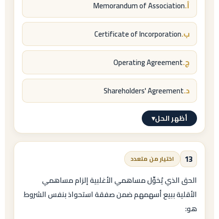
أ.
Memorandum of Association
made and entered on
= «حُرِّر في»، و
ب.
Certificate of Incorporation
hereinafter referred to as
ج.
Operating Agreement
= «ويُشار إليه لاحقًا بـ».
د.
Shareholders' Agreement
أظهر الحل
▾
الإجابة النموذجية
ب.
13
اختيار من متعدد
Certificate of Incorporation
الحق الذي يُخوِّل مساهمي الأغلبية إلزام مساهمي
الأقلية ببيع أسهمهم ضمن صفقة استحواذ بنفس الشروط
(وتُعرف أيضًا بـ
هو: