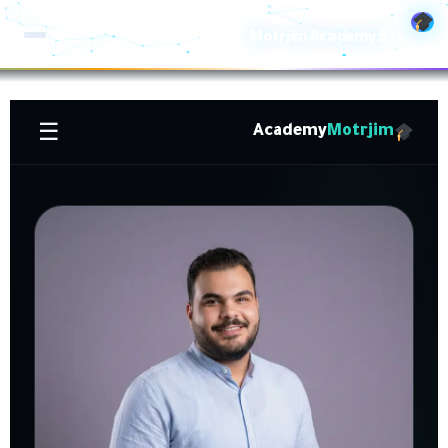
خطي
Motrjim Academy S
لى
لمحتوى
☰
Academy
Motrjim