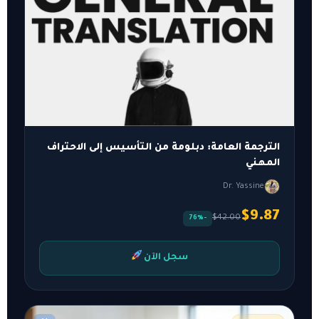
الترجمة العامة: دبلومة من التأسيس إلى الاحتراف
المهني
Dr. Yassine
$9.87
$42.00
-76%
سجل الآن