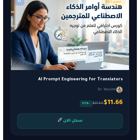
AI
خصم 63%
AI Prompt Engineering for Translators
Dr. Yassine
$11.66
$31.50
-63%
سجل الآن