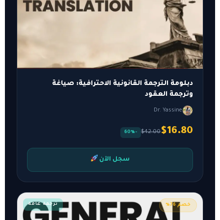
دبلومة الترجمة القانونية الاحترافية: صياغة
وترجمة العقود
Dr. Yassine
$16.80
$42.00
-60%
سجل الآن
ترجمة عامة
خصم 76%