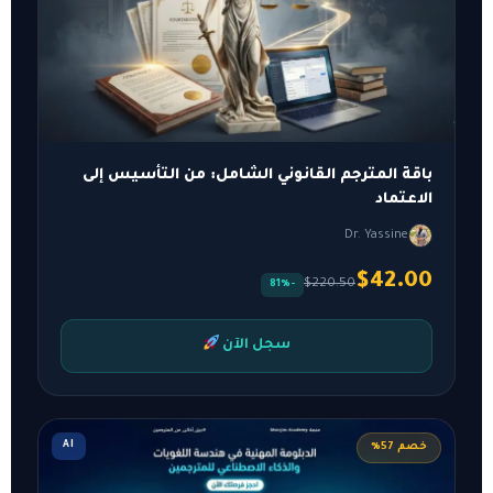
باقة المترجم القانوني الشامل: من التأسيس إلى
الاعتماد
Dr. Yassine
$42.00
$220.50
-81%
سجل الآن
AI
خصم 57%