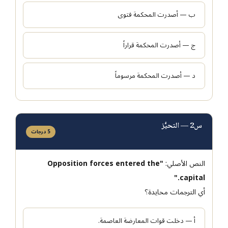
ب — أصدرت المحكمة فتوى
ج — أصدرت المحكمة قراراً
د — أصدرت المحكمة مرسوماً
س2 — التحيُّز
5 درجات
النص الأصلي:
"Opposition forces entered the
capital."
أي الترجمات محايدة؟
أ — دخلت قوات المعارضة العاصمة.