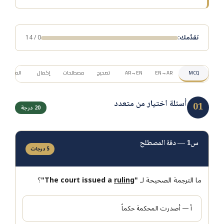
تقدّمك:
0 / 14
MCQ
EN→AR
AR→EN
تصحيح
مصطلحات
إكمال
المعجم
أسئلة اختيار من متعدد
01
20 درجة
س1 — دقة المصطلح
5 درجات
ما الترجمة الصحيحة لـ
"The court issued a
ruling
"
؟
أ — أصدرت المحكمة حكماً