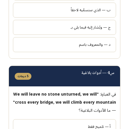
ب — الذي سنسمّيه لاحقاً
ج — ويُشار إليه فيما يلي بـ
د — والمعروف باسم
س4 — أدوات بلاغية
5 درجات
في العبارة:
"We will leave no stone unturned, we will
cross every bridge, we will climb every mountain"
— ما الأدوات البلاغية؟
أ — تلميح فقط