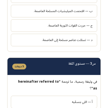
ب — اقتحمت الميليشيات المسلحة العاصمة.
ج — حررت القوات الثورية العاصمة.
د — تسللت عناصر مسلحة إلى العاصمة.
س3 — مستوى اللغة
5 درجات
في وثيقة رسمية، ما ترجمة
"hereinafter referred to
as"
؟
أ — اللي بنسمّيه