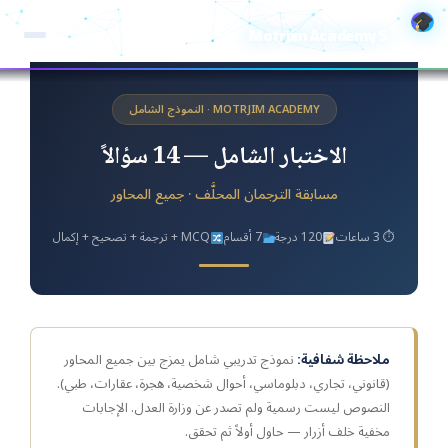
خطي
Motrjim Academy S
لى
لمحتوى
MOTRJIM ACADEMY · النموذج الشامل
الاختبار الشامل — 14 سؤالاً
مسابقة الترجمان المحلَّف · جميع المحاور
⏱ 3 ساعات
120 درجة
7 أقسام
MCQ + ترجمة + تصحيح + إكمال
ملاحظة شفافية:
نموذج تدريبي شامل يمزج بين جميع المحاور
(قانوني، تجاري، دبلوماسي، أحوال شخصية، هجرة، عقارات، طبي).
النصوص ليست رسمية ولم تصدر عن وزارة العدل. الإجابات
مخفية خلف أزرار — حاول أولاً ثم تحقق.