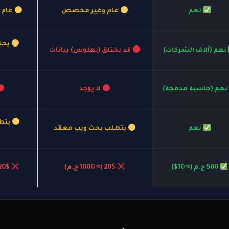
نعم
عام وغير مخصص
عام 
يحت
نعم (آلاف الشركات)
قد يختلق (يهلوس) بيانات
نعم (حاسبة مدمجة)
لا يوجد
يتط
نعم
يتطلب بحث ويب معقد
500 ج.م (≈ 10$)
20$ (≈ 1000 ج.م)
20$ (≈ 1000 ج.م)