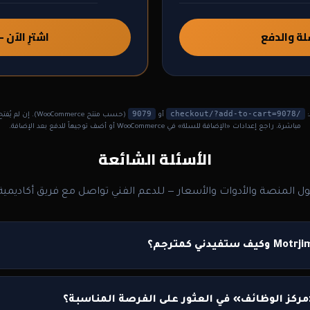
لة والدفع
اشترِ الآن
9079
/checkout/?add-to-cart=9078
:
أو
(حسب منتج WooCommerce). إن
مباشرة، راجع إعدادات «الإضافة للسلة» في WooCommerce أو أضف توجيهاً للدفع بعد الإضافة.
الأسئلة الشائعة
ول المنصة والأدوات والأسعار — للدعم الفني تواصل مع فريق أكاديمية 
ركز الوظائف» في العثور على الفرصة المناسبة؟