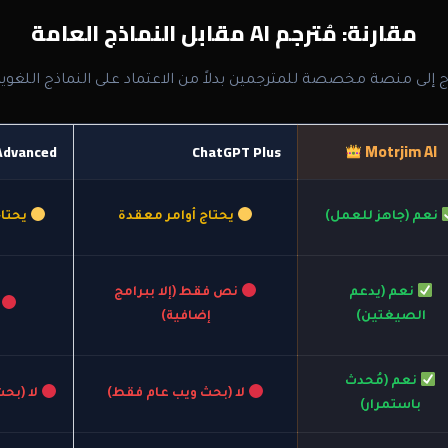
مقارنة: مُترجم AI مقابل النماذج العامة
اج إلى منصة مخصصة للمترجمين بدلاً من الاعتماد على النماذج اللغوية
Motrjim AI
Advanced
ChatGPT Plus
نعم (جاهز للعمل)
يحتاج أوامر معقدة
يحتاج
نعم (يدعم
نص فقط (إلا ببرامج
ن
الصيغتين)
إضافية)
نعم (مُحدث
لا (بحث ويب عام فقط)
لا (بح
باستمرار)