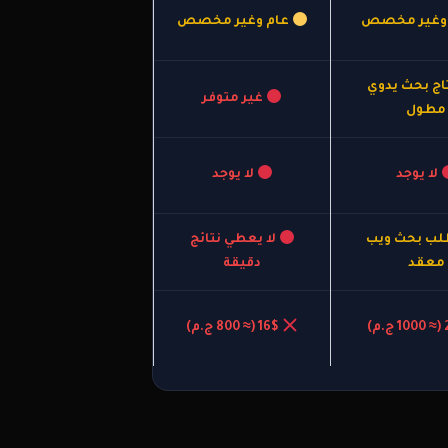
وغير مخصص
عام وغير مخصص
اج بحث يدوي
غير متوفر
مطول
لا يوجد
لا يوجد
لب بحث ويب
لا يعطي نتائج
معقد
دقيقة
16$ (≈ 800 ج.م)