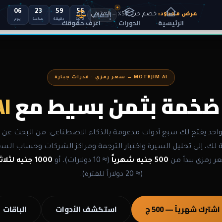
إخفاء
55
59
23
06
عرض محدود:
خصم حتى 50٪ — المتبقي
اعرف حقوقك
الرئيسية
الدورات
ثانية
دقيقة
ساعة
يوم
MOTRJIM AI — سعر رمزي · قدرات جبارة
 ضخمة بثمن بسيط مع
AI
احد يفتح لك سبع أدوات مدعومة بالذكاء الاصطناعي: من البحث عن 
 لك، إلى تحليل السيرة واختبار الترجمة ومراكز الشركات وحساب الس
ر رمزي يبدأ من
500 جنيه شهرياً
(≈ 10 دولارات)، أو
1000 جنيه لثلاثة أشهر
(≈ 20 دولاراً للفترة).
اشترك شهرياً — 500 ج
استكشف الأدوات
الباقات