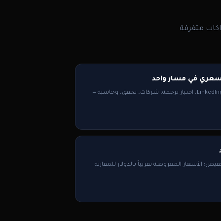
اكات متفرقة
لسعري في مسار واحد
بحث وظائف، تحليل ATS، سيرة وLinkedIn، اختبار ترجمة، شركات، تحقق، وحاسبة —
يض؛ الأسعار المعروضة تقريباً بالدولار للمقارنة