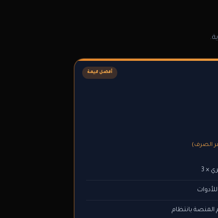
ة.
أفضل قيمة
ي × 3
لأدوات
 المنصة بانتظام