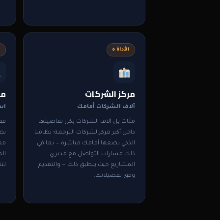
الأداة ٥
ا
مركز الشركات
مر
آلاف الشركات أمامك
اس
مئات بل آلاف الشركات بكل تفاصيلها
فق
داخل أكبر مركز لشركات الترجمة؛ نظامنا
نظا
الذكي يضعها أمامك مباشرة — بما في
مع
ذلك مسارات التواصل مع مديري
الم
المشاريع حيث ينطبق ذلك — والتقديم
لتت
وفق تفضيلاتك.