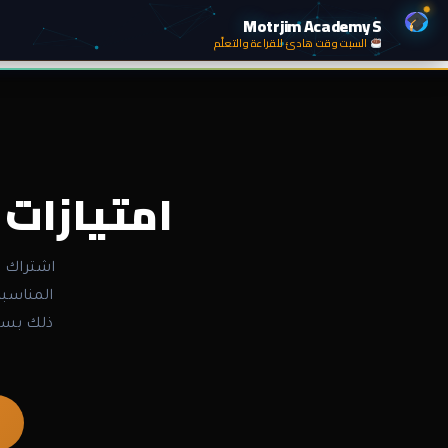
Motrjim Academy S
السبت وقت هادئ للقراءة والتعلّم
امتيازات
اشتراك و
المناسبة
ذلك بسع