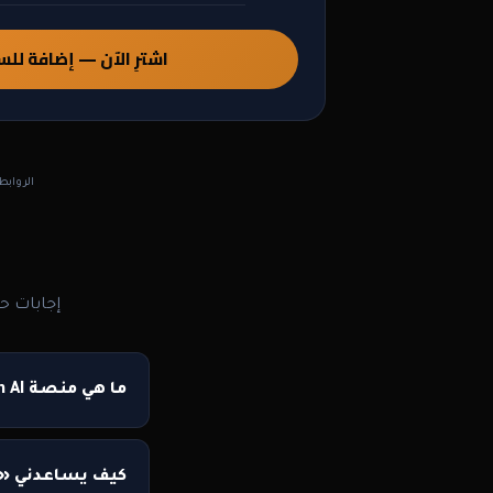
اشترِ الآن — إضافة للس
الروابط
إجابات ح
ما هي منصة Motrjim AI وكيف ستفيدني كمترجم؟
كيف يساعدني «م