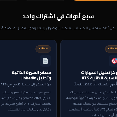
سبع أدوات في اشتراك واحد
ل أداة — نفس الحساب يمنحك الوصول إليها وفق تفعيل منصة مُت
لأداة ٢
الأداة ٣
كز تحليل المهارات
مصنع السيرة الذاتية
لسيرة الذاتية ATS
وتحليل LinkedIn
 تُحرج نفسك ولا تنتظر طويلاً
من الصفر إلى سيرة تنجح مع ATS
امنا الذكي يحلل مهاراتك وسيرتك
اصنع سيرة ذاتية من الصفر وخطاب
ول لك إن كنت مرشحاً قوياً للوظيفة
تقديم (cover letter) يميّزك، مع دعم
تحتاج تحسيناً، مع نصائح عملية.
يناسب اختبارات ATS. أنشئ سيرتك في
نقدّم نظام ATS ذكياً ومتطوراً يساعدك
دقائق بدل ساعات من التنسيق.
ل أن ترسل الطلب.