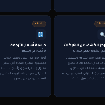
لأداة ٦
الأداة ٧
كز الكشف عن الشركات
حاسبة أسعار الترجمة
م الشركة يكفي للبداية
لا تُحتار في السعر
ط اكتب اسم الشركة، وسيعمل
أدخل جزءاً من النص وبعض بيانات
منا الذكي ليجمع لك ما تحتاج
المشروع، فيقترح النظام أدنى سعر
رفته: سمعة الدفع، شكاوى
مقبول وسعر السوق وأسلوب التسعي
ترجمين، الالتزام بالعقود، وغيرها —
الاحترافي مع مراعاة ظروف المشروع 
خذ قراراً أوضح قبل التعاقد.
لتقديم عروض أدق وأسرع.