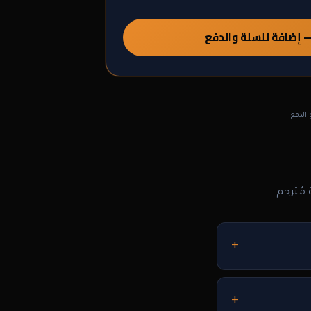
 — إضافة للسلة والدفع
 لم يُفتح الدفع
مُترجم.