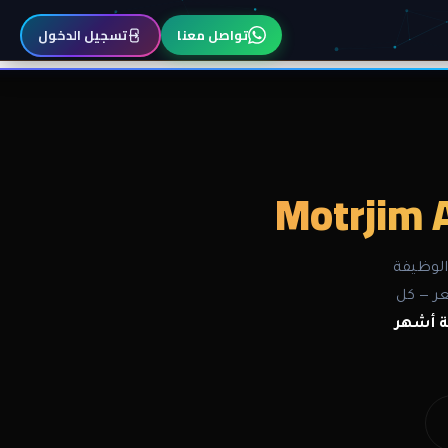
تواصل معنا
تسجيل الدخول
Motrjim 
الوظيفة
عر — كل