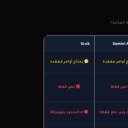
 العامة؟
Grok
Gemini 
 أوامر معقدة
يحتاج أوامر معقدة
ص فقط
نص فقط
ث ويب عام فقط)
لا (محدود بتويتر/X)