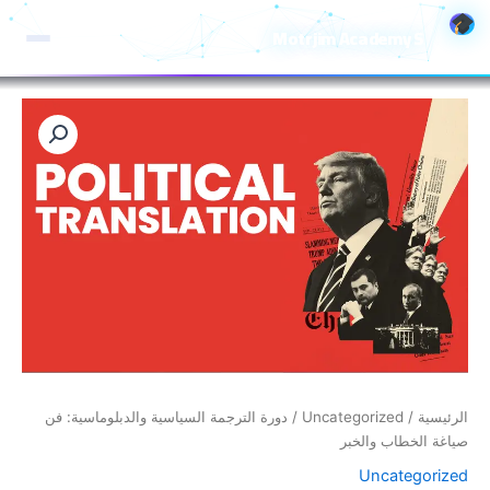
خطي
Motrjim Academy S
لى
لمحتوى
كمية
دورة
الترجمة
السياسية
والدبلوماسية:
فن
صياغة
الخطاب
والخبر
الرئيسية
/
Uncategorized
/ دورة الترجمة السياسية والدبلوماسية: فن
صياغة الخطاب والخبر
Uncategorized