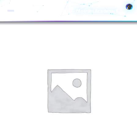
خطي
Motrjim Academy S
لى
لمحتوى
كمية
Motrjim
AI
-
3
months