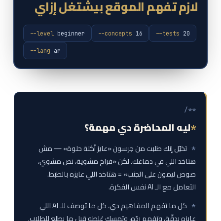
لازم تفهم الموقع بيشتغل إزاي
--level
beginner
--concepts
16
--tests
20
--lang
ar
/**
ليه المحاضرة دي مهمة؟
تخيّل إنك طلبت من جرسون «عايز أكلة حلوة» — مش
هتاخد اللي في دماغك. لكن «فراخ مشوية، نص مشوي،
صوص ليمون على الجنب» = هتاخد اللي عايزه بالظبط.
التعامل مع الـ AI نفس الفكرة.
كل ما تفهم المفاهيم دي، كل ما توصف للـ AI اللي
عايزه بدقّة، وتفهم ردّه، وتمسك غلطه قبل ما يطلع للطلاب.