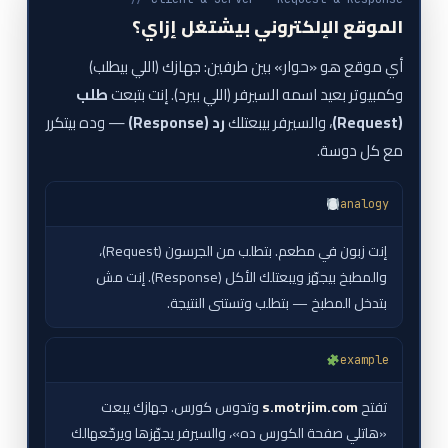
الموقع الإلكتروني بيشتغل إزاي؟
أي موقع هو «حوار» بين طرفين: جهازك (اللي بيطلب)
وكمبيوتر بعيد اسمه السيرفر (اللي بيرد). إنت بتبعت
طلب
(Request)
، والسيرفر بيبعتلك
رد (Response)
— وده بيتكرر
مع كل دوسة.
analogy
إنت زبون في مطعم. بتطلب من الجرسون (Request)،
والمطبخ بيجهّز ويبعتلك الأكل (Response). إنت مش
بتدخل المطبخ — بتطلب وتستنى النتيجة.
example
تفتح
s.motrjim.com
وتدوس كورس. جهازك يبعت
«هاتلي صفحة الكورس ده»، والسيرفر يجهّزها ويرجّعهالك