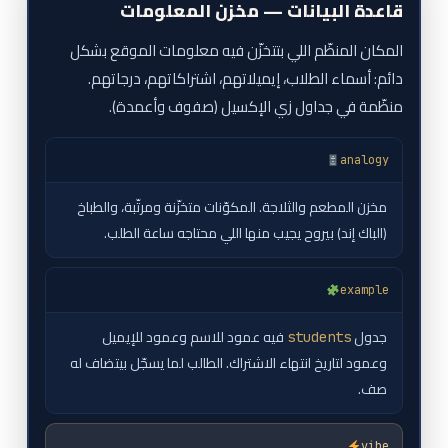
قاعدة البيانات — مخزن المعلومات
المكان المنظّم اللي بتتخزّن فيه معلومات الموقع بشكل
دائم: أسماء الطلاب، إيميلاتهم، اشتراكاتهم، درجاتهم.
منظّمة في جداول زي الإكسيل (صفوف وأعمدة).
analogy
مخزن المطعم والثلاجة. المكوّنات متخزّنة ومرتّبة، والطباخ
(الباك إند) بيروح يجيب منها اللي محتاجه ساعة الطلب.
example
جدول
فيه عمود للاسم وعمود للإيميل
students
وعمود لتاريخ انتهاء الاشتراك. الطالب لما يسجّل بيتضاف له
صف.
vibe