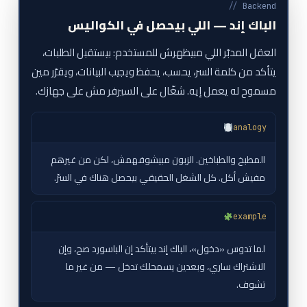
//
Backend
الباك إند — اللي بيحصل في الكواليس
العقل المدبّر اللي مبيظهرش للمستخدم: بيستقبل الطلبات،
يتأكد من كلمة السر، يحسب، يحفظ ويجيب البيانات، ويقرّر مين
مسموح له يعمل إيه. شغّال على السيرفر مش على جهازك.
analogy
المطبخ والطباخين. الزبون مبيشوفهمش، لكن من غيرهم
مفيش أكل. كل الشغل الحقيقي بيحصل هناك في السرّ.
example
لما تدوس «دخول»، الباك إند بيتأكد إن الباسورد صح، وإن
الاشتراك ساري، وبعدين يسمحلك تدخل — من غير ما
تشوف.