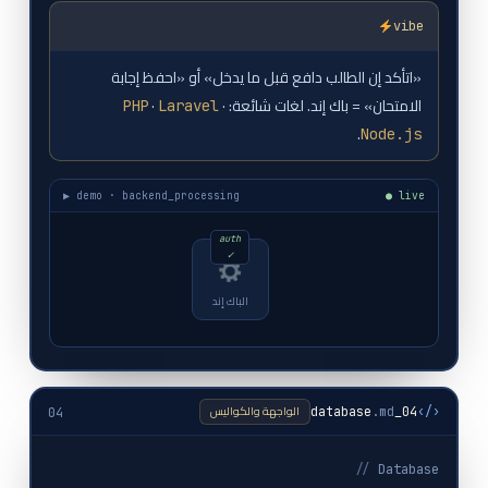
vibe
«اتأكد إن الطالب دافع قبل ما يدخل» أو «احفظ إجابة
الامتحان» = باك إند. لغات شائعة:
·
·
PHP
Laravel
.
Node.js
▶ demo · backend_processing
● live
مسموح — أهلاً!
الباك إند
الواجهة والكواليس
.md
04_database
‹/›
04
//
Database