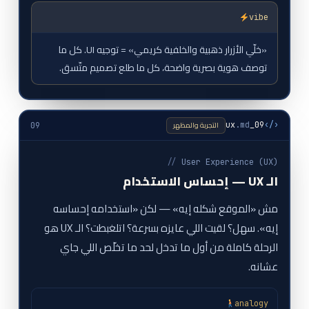
vibe
«خلّي الأزرار ذهبية والخلفية كريمي» = توجيه UI. كل ما
توصف هوية بصرية واضحة، كل ما طلع تصميم متّسق.
التجربة والمظهر
.md
09_ux
‹/›
09
//
User Experience (UX)
الـ UX — إحساس الاستخدام
مش «الموقع شكله إيه» — لكن «استخدامه إحساسه
إيه». سهل؟ لقيت اللي عايزه بسرعة؟ اتلغبطت؟ الـ UX هو
الرحلة كاملة من أول ما تدخل لحد ما تخلّص اللي جاي
عشانه.
analogy