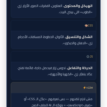
الهيكل والمحتوى.
العناوين، الفقرات، الصور، الأزرار. زي
«الطوب» اللي بيبني البيت.
CSS
الشكل والتنسيق.
الألوان، الخطوط، المسافات، الأحجام.
زي «الدهان والديكور».
JS
الحركة والتفاعل.
تدوس زرار فيحصل حاجة، قائمة تفتح،
عدّاد يتغيّر. زي «الكهربا والأجهزة».
vibe
مش لازم تتقنهم — بس تعرفهم. «عدّل الـ CSS» أو
«ضيف JavaScript» = بتوجّه الـ AI للملف الصح.