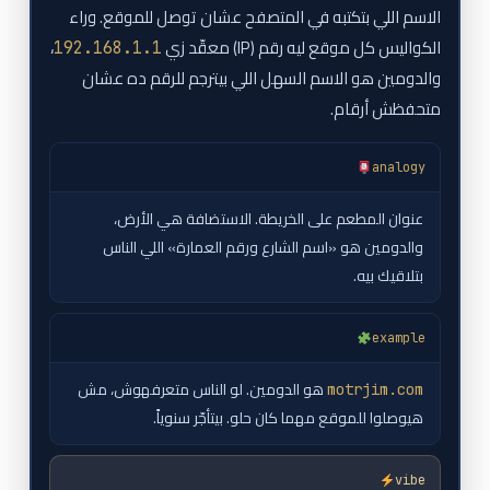
الاسم اللي بتكتبه في المتصفح عشان توصل للموقع. وراء
الكواليس كل موقع ليه رقم (IP) معقّد زي
،
192.168.1.1
والدومين هو الاسم السهل اللي بيترجم للرقم ده عشان
متحفظش أرقام.
analogy
عنوان المطعم على الخريطة. الاستضافة هي الأرض،
والدومين هو «اسم الشارع ورقم العمارة» اللي الناس
بتلاقيك بيه.
example
هو الدومين. لو الناس متعرفهوش، مش
motrjim.com
هيوصلوا للموقع مهما كان حلو. بيتأجّر سنوياً.
vibe