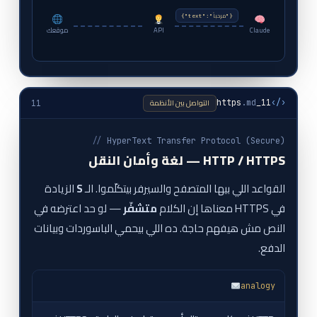
{"text":"مرحباً"}
Claude
API
موقعك
التواصل بين الأنظمة
.md
11_https
‹/›
11
//
HyperText Transfer Protocol (Secure)
HTTP / HTTPS — لغة وأمان النقل
القواعد اللي بيها المتصفح والسيرفر بيتكلّموا. الـ
S
الزيادة
في HTTPS معناها إن الكلام
متشفّر
— لو حد اعترضه في
النص مش هيفهم حاجة. ده اللي بيحمي الباسوردات وبيانات
الدفع.
analogy