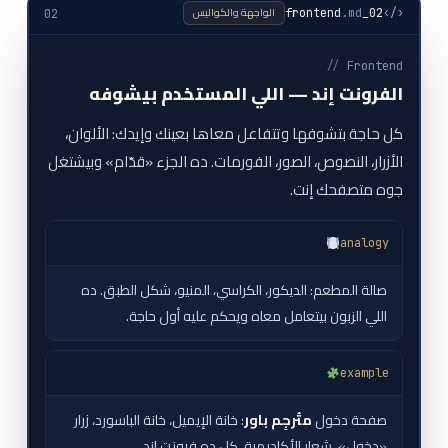
الواجهة والكواليس
.md
02_frontend
‹/›
02
//
Frontend
الفرونت إند — اللي المستخدم بيشوفه
كل حاجة بتشوفها وتتفاعل معاها بعينك وإيدك: الألوان،
الأزرار، النصوص، الصور، الفورمات. ده الجزء «قدّام» وبيشتغل
جوه متصفحك إنت.
analogy
صالة المطعم: الديكور، الكراسي، المنيو، شكل الطبق. ده
اللي الزبون بيتعامل معاه ويحكم عليه أول حاجة.
example
صفحة دخول
متُرجِم باور
: خانة الإيميل، خانة الباسورد، زرار
«دخول»، شعار الأكاديمية. كل ده فرونت إند.