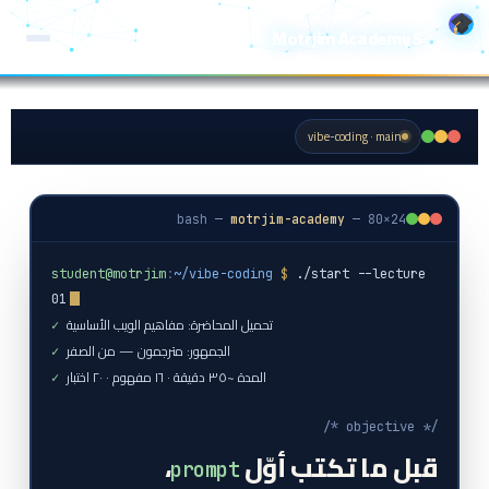
خطي
Motrjim Academy S
لى
لمحتوى
vibe-coding · main
bash —
motrjim-academy
— 80×24
student@motrjim
:
~/vibe-coding
 $ 
./start --lecture 
01
تحميل المحاضرة: مفاهيم الويب الأساسية
✓
الجمهور: مترجمون — من الصفر
✓
المدة ~٣٥ دقيقة · ١٦ مفهوم · ٢٠ اختبار
✓
/* objective */
قبل ما تكتب أوّل
،
prompt