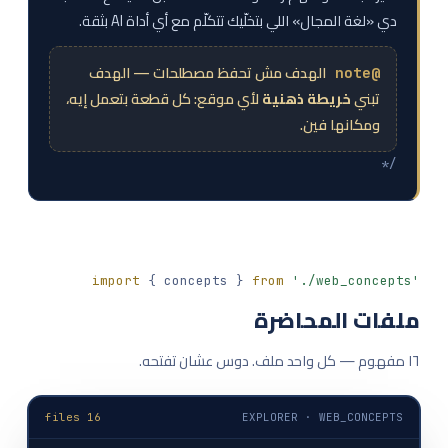
دي «لغة المجال» اللي بتخلّيك تتكلّم مع أي أداة AI بثقة.
الهدف مش تحفظ مصطلحات — الهدف
تبني
خريطة ذهنية
لأي موقع: كل قطعة بتعمل إيه،
ومكانها فين.
*/
import
{ concepts }
from
'./web_concepts'
ملفات المحاضرة
١٦ مفهوم — كل واحد ملف. دوس عشان تفتحه.
16 files
EXPLORER · WEB_CONCEPTS