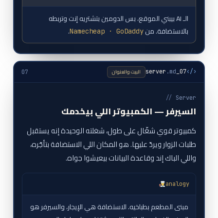
الـ AI بيبني الموقع، بس الدومين بتشتريه إنت وتربطه
بالاستضافة. من
.
Namecheap · GoDaddy
البيت والعنوان
.md
07_server
‹/›
07
//
Server
السيرفر — الكمبيوتر اللي بيخدمك
كمبيوتر قوي شغّال على طول، شغلته الوحيدة إنه يستقبل
طلبات الزوار ويردّ عليها. هو المكان اللي الاستضافة بتأجّره،
واللي الباك إند وقاعدة البيانات بيعيشوا جواه.
analogy
مبنى المطعم بطباخيه. الاستضافة هي الإيجار، والسيرفر هو