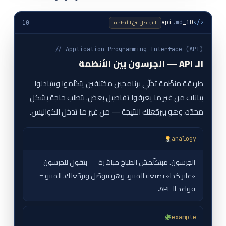
التواصل بين الأنظمة
.md
10_api
‹/›
10
//
Application Programming Interface (API)
الـ API — الجرسون بين الأنظمة
طريقة منظّمة تخلّي برنامجين مختلفين يتكلّموا ويتبادلوا
بيانات من غير ما يعرفوا تفاصيل بعض. بتطلب حاجة بشكل
محدّد، وهو بيرجّعلك النتيجة — من غير ما تدخل الكواليس.
analogy
الجرسون. مبتكلّمش الطباخ مباشرة — بتقول للجرسون
«عايز كذا» بصيغة المنيو، وهو بيوصّل ويرجّعلك. المنيو =
قواعد الـ API.
example