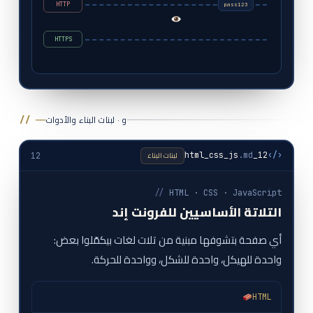
HTTP
HTTPS
و · لبنات البناء والأدوات
// ──
لبنات البناء
.md
12_html_css_js
‹/›
12
//
HTML · CSS · JavaScript
التلاتة الأساسيين للفرونت إند
أي صفحة بتشوفها مبنية من تلات لغات بيكمّلوا بعض:
واحدة للهيكل، واحدة للشكل، وواحدة للحركة.
HTML