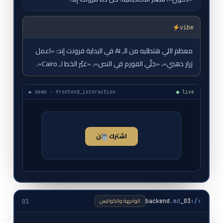
vibe
معظم اللي هتطلبه من الـ AI في البداية فرونت إند: «اعمل
زرار ذهبي»، «خلّي الفورم في النص»، «غيّر الخط لـ Cairo».
▶ demo · frontend_interaction
● live
اشترك الآن
تم الاشتراك
الواجهة والكواليس
.md
03_backend
‹/›
03