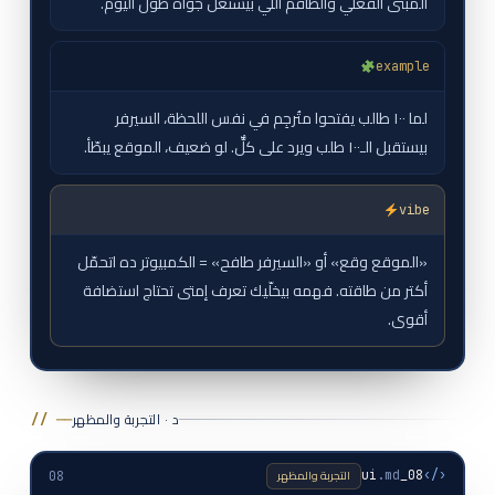
المبنى الفعلي والطاقم اللي بيشتغل جواه طول اليوم.
example
لما ١٠٠ طالب يفتحوا متُرجِم في نفس اللحظة، السيرفر
بيستقبل الـ١٠٠ طلب ويرد على كلٌّ. لو ضعيف، الموقع يبطّأ.
vibe
«الموقع وقع» أو «السيرفر طافح» = الكمبيوتر ده اتحمّل
أكتر من طاقته. فهمه بيخلّيك تعرف إمتى تحتاج استضافة
أقوى.
د · التجربة والمظهر
// ──
التجربة والمظهر
.md
08_ui
‹/›
08