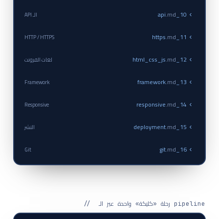
.md
10_api
الـ API
›
.md
11_https
HTTP / HTTPS
›
.md
12_html_css_js
لغات الفرونت
›
.md
13_framework
Framework
›
.md
14_responsive
Responsive
›
.md
15_deployment
النشر
›
.md
16_git
Git
›
// رحلة «كليكة» واحدة عبر الـ pipeline