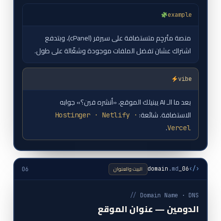
example
منصة متُرجِم متستضافة على سيرفر (cPanel)، وبتدفع
اشتراك عشان تفضل الملفات موجودة وشغّالة على طول.
vibe
بعد ما الـ AI يبنيلك الموقع، «أنشره فين؟» جوابه
الاستضافة. شائعة:
Hostinger · Netlify ·
.
Vercel
البيت والعنوان
.md
06_domain
‹/›
06
//
Domain Name · DNS
الدومين — عنوان الموقع