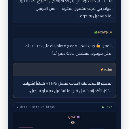
HTTP زي كارت بوستال أي حد يقراه في الطريق. HTTPS زي
جواب في ظرف مقفول مختوم — بس المرسِل
والمستقبِل يفتحوه.
example
القفل
جنب اسم الموقع معناه إنك على HTTPS. لو
مش موجود، متحطّش بيانات دفع أبداً.
vibe
معظم الاستضافات الحديثة بتفعّل HTTPS تلقائياً (شهادة
SSL). اتأكد إنه شغّال قبل ما تستقبل دفع أو تسجيل.
▶ demo · http_vs_https
● live