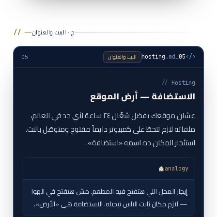
ج · البيت والعنوان
// ──
البيت والعنوان
.md
05_hosting
‹/›
05
//
Hosting
الاستضافة — أرض الموقع
عشان موقعك يفضل شغّال ٢٤ ساعة لأي حد في العالم،
ملفاته لازم تتحطّ على كمبيوتر دايماً مفتوح ومتوصّل بالنت.
استئجار المكان ده اسمه «استضافة».
analogy
إيجار المحل اللي هتفتح فيه المطعم. مش هتفتح في الهوا
— لازم مكان ثابت الناس تيجيله. الاستضافة هي «الأرض».