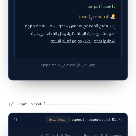
> output[user]:
المستخدم (user)
إنت. بتفتح المتصفح وتدوس «دخول» في منصة متُرجِم.
الدوسة دي بداية الرحلة كلها، وكل القطع اللي جاية
شغلتها تخدم الطلب ده وترجّعلك النتيجة.
دوس على أي محطة في الـ pipeline ↑
أ · الصورة الكبيرة
// ──
الصورة الكبيرة
.md
01_request_response
‹/›
01
//
Client & Server · Request & Response