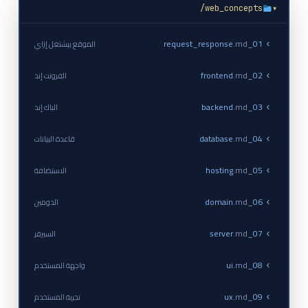
web_concepts/
▾
.md
01_request_response
الموقع بيشتغل إزاي
›
.md
02_frontend
الفرونت إند
›
.md
03_backend
الباك إند
›
.md
04_database
قاعدة البيانات
›
.md
05_hosting
الاستضافة
›
.md
06_domain
الدومين
›
.md
07_server
السيرفر
›
.md
08_ui
واجهة المستخدم
›
.md
09_ux
تجربة المستخدم
›