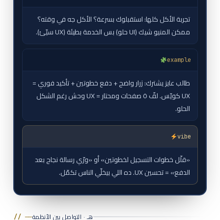
تجربة الأكل كلها: استقبلوك بسرعة؟ الأكل جه في وقته؟
ممكن المنيو شيك (UI حلو) بس الخدمة بطيئة (UX سيّئ).
example
طالب عايز يشترك: زرار واضح + دفع خطوتين + تأكيد فوري =
UX كويّس. لفّ ٥ صفحات ومحتار = UX وحش رغم الشكل
الحلو.
vibe
«قلّل خطوات التسجيل لخطوتين» أو «ورّي رسالة نجاح بعد
الدفع» = تحسين UX. ده اللي بيخلّي الناس تكمّل.
هـ · التواصل بين الأنظمة
// ──