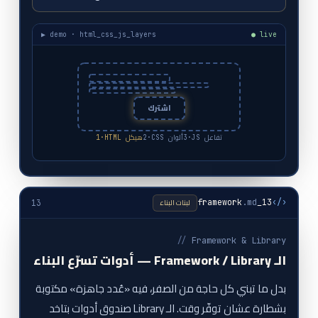
▶ demo · html_css_js_layers
● live
اشترك
3·JS تفاعل
2·CSS ألوان
1·HTML هيكل
لبنات البناء
.md
13_framework
‹/›
13
//
Framework & Library
الـ Framework / Library — أدوات تسرّع البناء
بدل ما تبني كل حاجة من الصفر، فيه «عُدد جاهزة» مكتوبة
بشطارة عشان توفّر وقت. الـ Library صندوق أدوات بتاخد