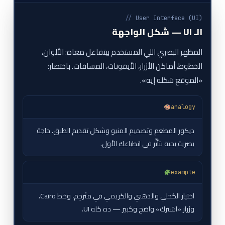
//
User Interface (UI)
الـ UI — شكل الواجهة
المظهر البصري اللي المستخدم بيتفاعل معاه: الألوان،
الخطوط، أماكن الأزرار، الأيقونات، المسافات. باختصار:
«الموقع شكله إيه».
analogy
ديكور المطعم وتصميم المنيو وشكل تقديم الطبق. حاجة
بصرية بحتة بتأثّر في انطباعك الأول.
example
اختيار الكحلي والذهبي والكريمي في متُرجِم، وخط Cairo،
وزرار «اشترك» واضح وكبير — ده كله UI.