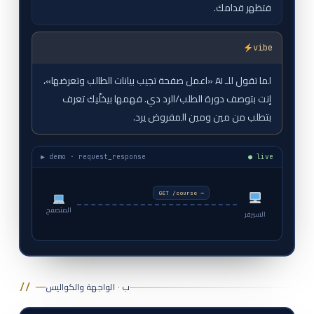
فتظهر قدامك.
vibe
لما تقول للـ AI «اعمل صفحة تجيب بيانات الطالب وتعرضها»،
إنت بتوصف دورة الطلب/الرد دي. فهمها بيخلّيك تعرف
بتطلب من مين ومين المفروض يرد.
▶ demo · request_response
● live
المتصفح
السيرفر
← 200 OK
ب · الواجهة والكواليس
// ──