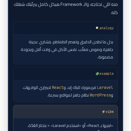
منه اللي تحتاجه، والـ Framework هيكل كامل بيرتّبلك شغلك
كله.
analogy
بدل ما تطحن الدقيق وتعصر الطماطم، بتشتري عجينة
جاهزة وصوص معلّب. نفس الأكل في وقت أقل وبجودة
مضمونة.
example
فريمورك للباك إند، و
لايبراري للواجهات،
React
Laravel
و
نظام جاهز لمواقع بسرعة.
WordPress
vibe
«ابنيها بـ React» أو «استخدم Laravel» = بتختار العُدّة.