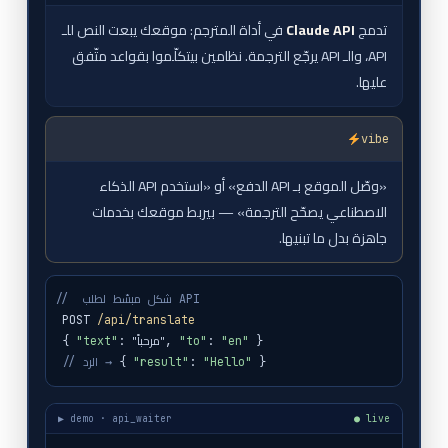
تدمج
Claude API
في أداة المترجم: موقعك يبعت النص للـ
API، والـ API يرجّع الترجمة. نظامين بيتكلّموا بقواعد متّفق
عليها.
vibe
«وصّل الموقع بـ API الدفع» أو «استخدم API الذكاء
الاصطناعي يصحّح الترجمة» — بيربط موقعك بخدمات
جاهزة بدل ما تبنيها.
// شكل مبسّط لطلب API
POST
/api/translate
"مرحباً"
{
"text"
:
,
"to"
:
"en"
}
}
"Hello"
:
"result"
{
// الرد →
▶ demo · api_waiter
● live