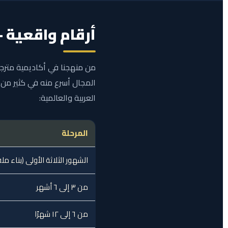
أرقام واقعية —
من منهجنا في أكاديمية مترجم 
المجال أسرع منه في كثير من 
العربية والعالمية:
المرحلة
الشهور الثلاثة الأولى (بناء م
من ٣ إلى ٦ أشهر
من ٦ إلى ١٢ شهرًا