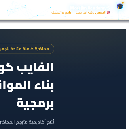
خطي
Motrjim Academy S
لى
الخميس وقت المراجعة — راجع ما تعلّمته
لمحتوى
محاضرة كاملة متاحة للجمي
الفايب كو
بناء الموا
برمجية
تُتيح أكاديمية مترجم المحاضر