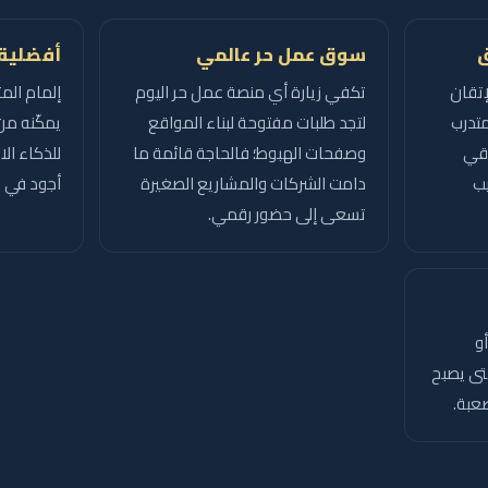
ق
سوق عمل حر عالمي
أفضلية 
إتقان
تكفي زيارة أي منصة عمل حر اليوم
إلمام الم
متدرب
لتجد طلبات مفتوحة لبناء المواقع
يمكّنه من
يقي
وصفحات الهبوط؛ فالحاجة قائمة ما
للذكاء ال
يب
دامت الشركات والمشاريع الصغيرة
أجود في و
تسعى إلى حضور رقمي.
و
حتى يصبح
صعبة.