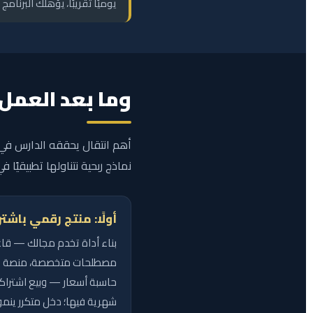
يوميًا تقريبًا، يؤهلك البرنامج 
وما بعد العمل 
أهم انتقال يحققه الدارس في 
نماذج ربحية نتناولها تطبيقيًا في
أولًا: منتج رقمي باشت
بناء أداة تخدم مجالك — قا
مصطلحات متخصصة، منصة تدر
حاسبة أسعار — وبيع اشتراك
شهرية فيها؛ دخل متكرر ينم