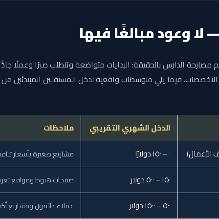
 لا وعود مبالغًا فيها
مصارحة الدارس بالحقيقة: البدايات متواضعة وتتطلب صبرًا وعملًا جادًّا
التخصصات. فيما يلي متوسطات واقعية لدخل المستقلين المبتدئين من 
الدخل الشهري التقريبي
ملاحظات
لف الأعمال)
٠ – ١٥٠ دولارًا
مشاريع صغيرة بأسعار تنافس
١٥٠ – ٥٠٠ دولار
صفحات هبوط ومواقع تعريفية (٥٠–٣٠٠ دولار ل
٥٠٠ – ١٥٠٠ دولار
عملاء دائمون ومشاريع أكبر