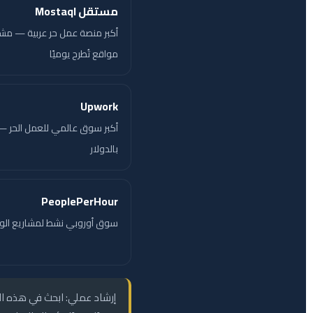
مستقل Mostaql
أكبر منصة عمل حر عربية — مشا
مواقع تُطرح يوميًا
Upwork
أكبر سوق عالمي للعمل الحر —
بالدولار
PeoplePerHour
سوق أوروبي نشط لمشاريع الو
إرشاد عملي: ابحث في هذه 