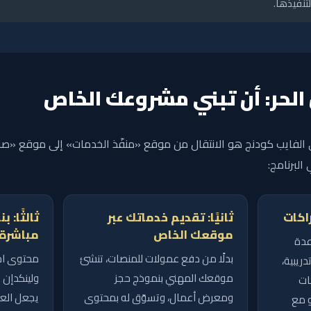
لتنفيذها.
الحر: أن تبني مشروعك الخاص
الفايب كودنج هو الانتقال من موقع «منفّذ الخدمات» إلى موقع «صاح
 البرنامج:
راكات
ثانيًا: تقديم خدماتك عبر
ثالثًا: 
موقعك الخاص
مباشرة
عدة
بدلًا من دفع عمولات للمنصات، تنشئ
محتوى اح
يبية،
موقعك المهني بنموذج حجز
ولينكدإن 
ات
ومعرض أعمال، وتسوّق له بمحتوى
يجعل الع
و مع