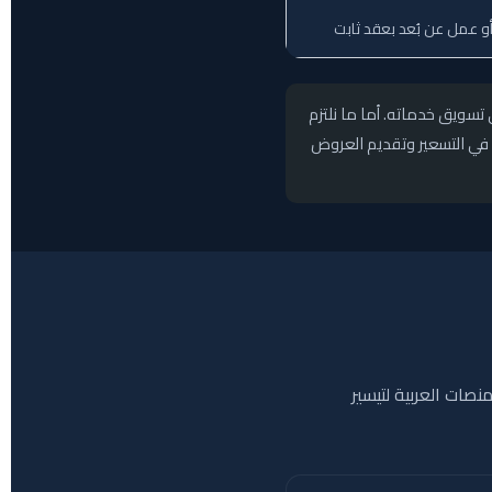
أو عمل عن بُعد بعقد ثابت
سويق خدماته. أما ما نلتزم
 في التسعير وتقديم العروض
نصات العربية لتيسير