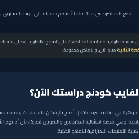
 نضع المحاضرة بين يديك كاملةً لتحكم بنفسك على جودة المحتوى و
 سلسلة تطبيقية متكاملة. لقد اطلعت على المنهج والتطبيق العملي بنفسك؛ 
عة الثانية
متاح الآن، والأماكن محدودة.
لفايب كودنج دراستك الآن؟
جوهريًا في صناعة البرمجيات؛ إذ أصبح بالإمكان بناء منتجات رقمية حقيق
يدية. وهي فرصة استثنائية للمترجمين واللغويين تحديدًا، لأن أداتهم ا
ة التعليمات الاحترافية للنماذج الذكية.