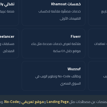
خمسات Khamsat
نفذلي Nafezly
ريع
خدمات مصغّرة ملائمة لاكتساب
منصة عربي
التقييمات الأولى
eelancer
Fiverr
 تعاقدات
ملائمة لعرض خدمات محددة مثل بناء
مسابقات و
موقع خلال ٤٨ ساعة
المبتدئين
Wuzzuf
يب
وظائف No-Code وتطوير الويب في
السوق المصري
المنصات عن مصطلحات مثل
Landing Page
و
موقع تعريفي
و
No-Code
، و