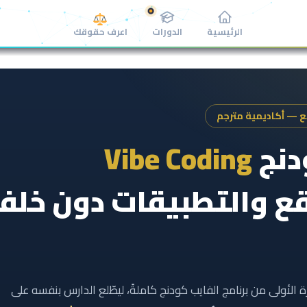
الرئيسية
الدورات
اعرف حقوقك
ع — أكاديمية مترجم
دنج
Vibe Coding
قع والتطبيقات دون خلف
ة الأولى من برنامج الفايب كودنج كاملةً، ليطّلع الدارس بنفسه على