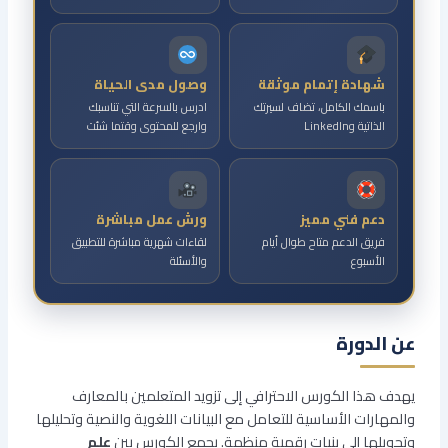
شهادة إتمام موثقة
وصول مدى الحياة
باسمك الكامل، تضاف لسيرتك
ادرس بالسرعة التي تناسبك
الذاتية وLinkedIn
وارجع للمحتوى وقتما شئت
دعم فني مميز
ورش عمل مباشرة
فريق الدعم متاح طوال أيام
لقاءات شهرية مباشرة للتطبيق
الأسبوع
والأسئلة
عن الدورة
يهدف هذا الكورس الاحترافي إلى تزويد المتعلمين بالمعارف
والمهارات الأساسية للتعامل مع البيانات اللغوية والنصية وتحليلها
وتحويلها إلى بنيات رقمية منظمة. يجمع الكورس بين
علم