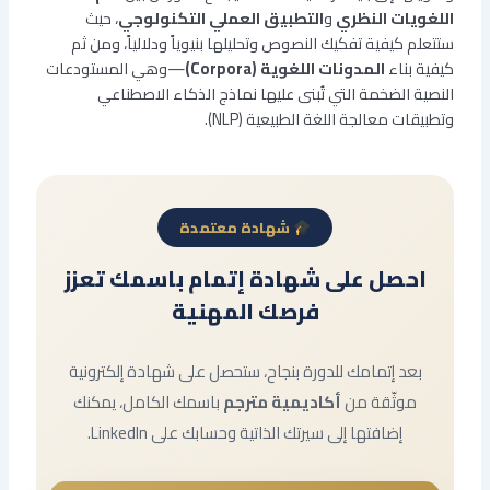
اللغويات النظري
و
التطبيق العملي التكنولوجي
، حيث
ستتعلم كيفية تفكيك النصوص وتحليلها بنيوياً ودلالياً، ومن ثم
كيفية بناء
المدونات اللغوية (Corpora)
—وهي المستودعات
النصية الضخمة التي تُبنى عليها نماذج الذكاء الاصطناعي
وتطبيقات معالجة اللغة الطبيعية (NLP).
شهادة معتمدة
احصل على شهادة إتمام باسمك تعزز
فرصك المهنية
بعد إتمامك للدورة بنجاح، ستحصل على شهادة إلكترونية
موثّقة من
أكاديمية مترجم
باسمك الكامل، يمكنك
إضافتها إلى سيرتك الذاتية وحسابك على LinkedIn.