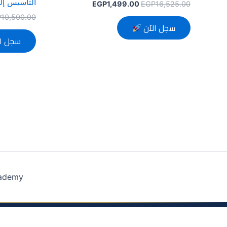
التأسيس إلى
EGP
1,499.00
EGP
16,525.00
P
10,500.00
سجل الآن
سجل ا
cademy
أكاديمية مُترجم
م
s and Conditions