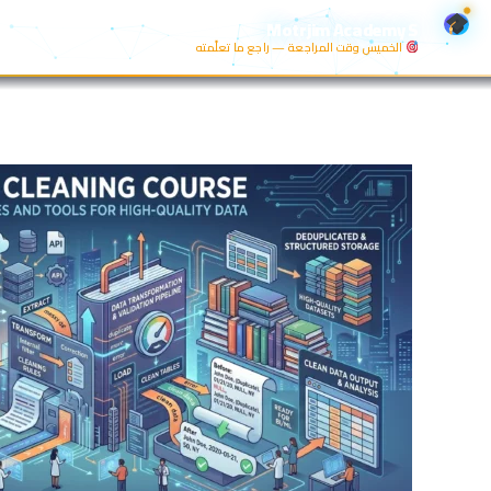
خطي
Motrjim Academy S
لى
الخميس وقت المراجعة — راجع ما تعلّمته
لمحتوى